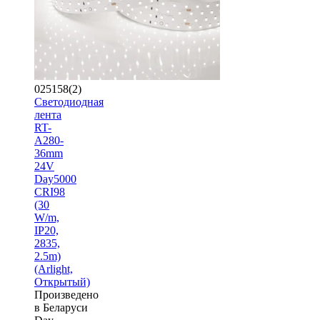
025158(2)
Светодиодная
лента
RT-
A280-
36mm
24V
Day5000
CRI98
(30
W/m,
IP20,
2835,
2.5m)
(Arlight,
Открытый)
Произведено
в Беларуси