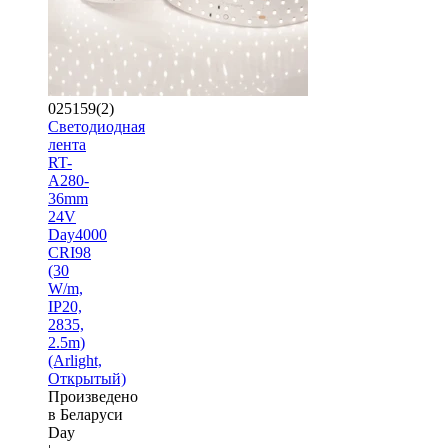
025159(2)
Светодиодная
лента
RT-
A280-
36mm
24V
Day4000
CRI98
(30
W/m,
IP20,
2835,
2.5m)
(Arlight,
Открытый)
Произведено
в Беларуси
Day