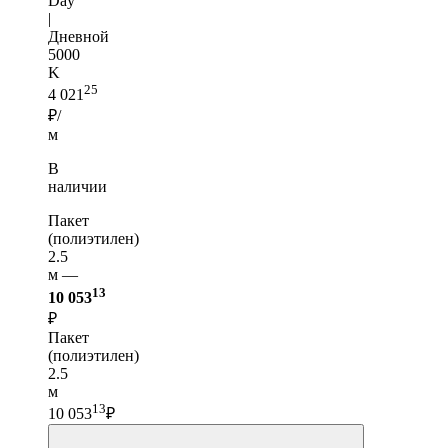
Day
|
Дневной
5000
K
25
4 021
₽/
м
В
наличии
Пакет
(полиэтилен)
2.5
м —
13
10 053
₽
Пакет
(полиэтилен)
2.5
м
13
10 053
₽