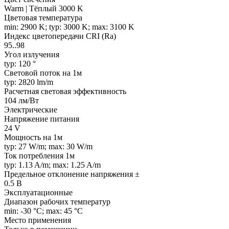
Warm | Тёплый 3000 K
Цветовая температура
min: 2900 K; typ: 3000 K; max: 3100 K
Индекс цветопередачи CRI (Ra)
95..98
Угол излучения
typ: 120 °
Световой поток на 1м
typ: 2820 lm/m
Расчетная световая эффективность
104 лм/Вт
Электрические
Напряжение питания
24 V
Мощность на 1м
typ: 27 W/m; max: 30 W/m
Ток потребления 1м
typ: 1.13 A/m; max: 1.25 A/m
Предельное отклонение напряжения ±
0.5 В
Эксплуатационные
Диапазон рабочих температур
min: -30 °C; max: 45 °C
Место применения