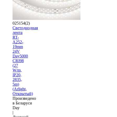
025154(2)
Светодиодная
лента
RT-
A252-
19mm
24V
Day5000
CRI98
(27
W/m,
IP20,
2835,
5m)
(Arlight,
Открытый)
Произведено
в Беларуси
Day
|