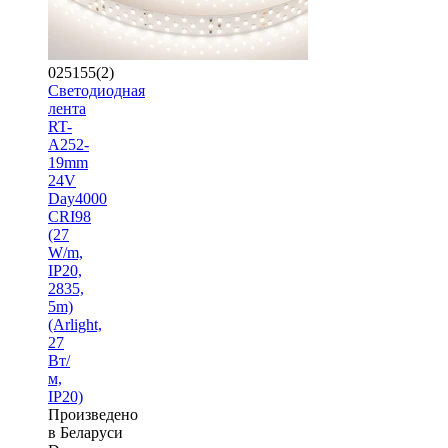
025155(2)
Светодиодная
лента
RT-
A252-
19mm
24V
Day4000
CRI98
(27
W/m,
IP20,
2835,
5m)
(Arlight,
27
Вт/
м,
IP20)
Произведено
в Беларуси