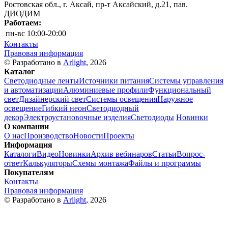
Ростовская обл., г. Аксай, пр-т Аксайский, д.21, пав.
ДИОДИМ
Работаем:
пн-вс
10:00-20:00
Контакты
Правовая информация
© Разработано в
Arlight
, 2026
Каталог
Светодиодные ленты
Источники питания
Системы управления
и автоматизации
Алюминиевые профили
Функциональный
свет
Дизайнерский свет
Системы освещения
Наружное
освещение
Гибкий неон
Светодиодный
декор
Электроустановочные изделия
Светодиоды
Новинки
О компании
О нас
Производство
Новости
Проекты
Информация
Каталоги
Видео
Новинки
Архив вебинаров
Статьи
Вопрос-
ответ
Калькуляторы
Схемы монтажа
Файлы и программы
Покупателям
Контакты
Правовая информация
© Разработано в
Arlight
, 2026