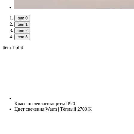
item 0
item 1
item 2
item 3
Item 1 of 4
Класс пылевлагозащиты
IP20
Цвет свечения
Warm | Тёплый 2700 K