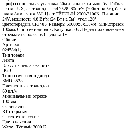
Профессиональная упаковка 50м для нарезки макс.5м. Гибкая
лента LUX, светодиоды smd 3528, 60шт/м (300шт на 5м), белая
плата 8мм, скотч 3М. Цвет ТЁПЛЫЙ 2900-3100K. Питание
24V, мощность 4.8 Вт/м (24 Вт на 5м), угол 120°,
цветопередача CRI>85. Размеры 50000х8x1.8мм. Мин.отрезок
100мм, 6 шт светодиодов. Катушка 50м. Перед подключением
отрежьте не более 5м! Цена за 1м.
Общие
Артикул
024584(1)
Тип товара
Лента
Класс пылевлагозащиты
IP20
Типоразмер светодиода
SMD 3528
Плотность светодиодов
60 шт/м
Минимальный отрезок
100 мм
Серия ленты
RT открытая
Светотехнические
Цвет свечения
Warm | Тёплый 3000 K