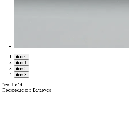
item 0
item 1
item 2
item 3
Item 1 of 4
Произведено в Беларуси