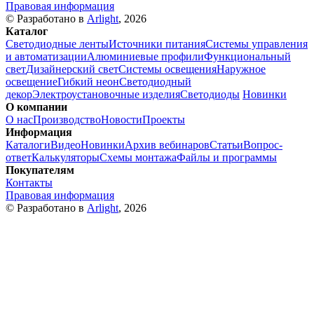
Правовая информация
© Разработано в
Arlight
, 2026
Каталог
Светодиодные ленты
Источники питания
Системы управления
и автоматизации
Алюминиевые профили
Функциональный
свет
Дизайнерский свет
Системы освещения
Наружное
освещение
Гибкий неон
Светодиодный
декор
Электроустановочные изделия
Светодиоды
Новинки
О компании
О нас
Производство
Новости
Проекты
Информация
Каталоги
Видео
Новинки
Архив вебинаров
Статьи
Вопрос-
ответ
Калькуляторы
Схемы монтажа
Файлы и программы
Покупателям
Контакты
Правовая информация
© Разработано в
Arlight
, 2026