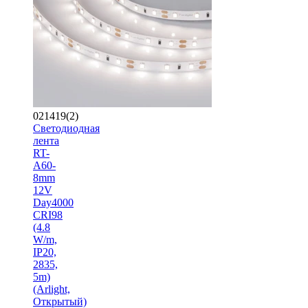
021419(2)
Светодиодная
лента
RT-
A60-
8mm
12V
Day4000
CRI98
(4.8
W/m,
IP20,
2835,
5m)
(Arlight,
Открытый)