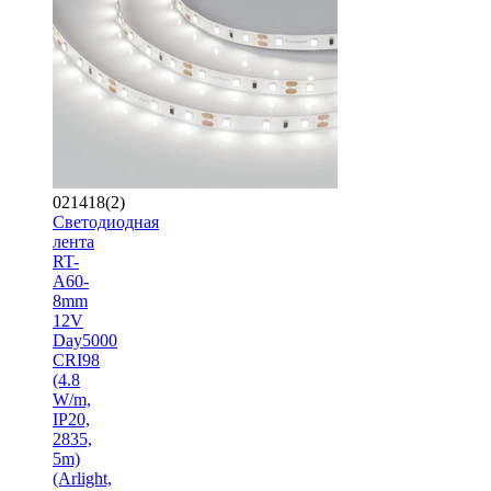
021418(2)
Светодиодная
лента
RT-
A60-
8mm
12V
Day5000
CRI98
(4.8
W/m,
IP20,
2835,
5m)
(Arlight,