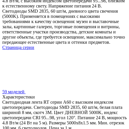
4.8 Вт/м, с высоким индексом цветопередачи 95...98, близким
к естественному свету. Напряжение питания 24 В.
Светодиоды SMD 2835, 60 шт/м, дневного цвета свечения
(5000K). Применяется в помещениях с высокими
требованиями к качеству освещения: музеи и выставочные
залы, картинные галереи, торговые помещения и витрины,
ответственные участки производства, детские комнаты и
другие объекты, где требуется освещение, максимально точно
передающее естественные цвета и оттенки предметов.
Страница серии
59 моделей
Характеристики
Светодиодная лента RT серии A60 с высоким индексом
цветопередачи. Светодиоды SMD 2835, 60 шт/м, белая плата
шириной 8 мм, скотч 3М. Цвет ДНЕВНОЙ 5000K, индекс
цветопередачи CRI 95...98, угол 120°. Питание 24 В, мощность
4.8 Вт/м (24 Вт на 5 м). Размеры 5000х8х1.5 мм. Мин. отрезок
100 мм, 6 светодиодов. Цена за 1 м.