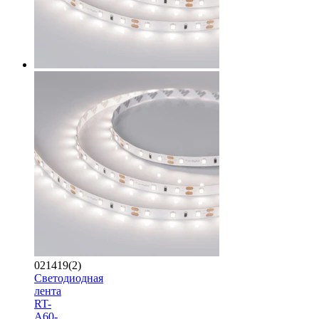
021419(2)
Светодиодная
лента
RT-
A60-