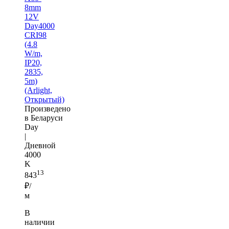
8mm
12V
Day4000
CRI98
(4.8
W/m,
IP20,
2835,
5m)
(Arlight,
Открытый)
Произведено
в Беларуси
Day
|
Дневной
4000
K
13
843
₽/
м
В
наличии