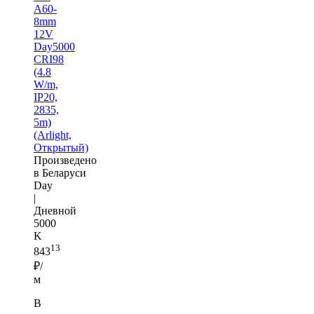
A60-
8mm
12V
Day5000
CRI98
(4.8
W/m,
IP20,
2835,
5m)
(Arlight,
Открытый)
Произведено
в Беларуси
Day
|
Дневной
5000
K
13
843
₽/
м
В