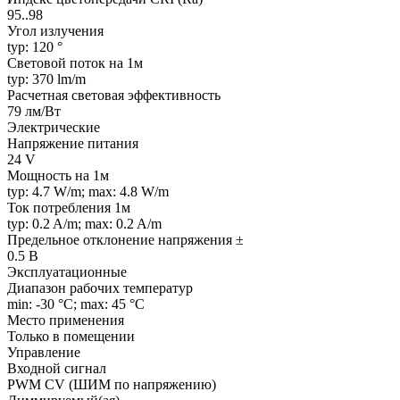
95..98
Угол излучения
typ: 120 °
Световой поток на 1м
typ: 370 lm/m
Расчетная световая эффективность
79 лм/Вт
Электрические
Напряжение питания
24 V
Мощность на 1м
typ: 4.7 W/m; max: 4.8 W/m
Ток потребления 1м
typ: 0.2 A/m; max: 0.2 A/m
Предельное отклонение напряжения ±
0.5 В
Эксплуатационные
Диапазон рабочих температур
min: -30 °C; max: 45 °C
Место применения
Только в помещении
Управление
Входной сигнал
PWM СV (ШИМ по напряжению)