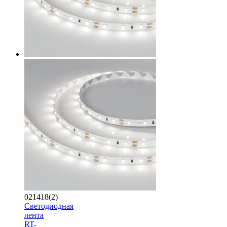
021418(2)
Светодиодная
лента
RT-