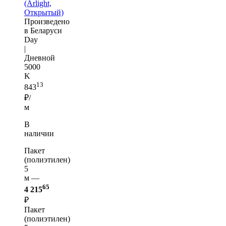
(Arlight,
Открытый)
Произведено
в Беларуси
Day
|
Дневной
5000
K
13
843
₽/
м
В
наличии
Пакет
(полиэтилен)
5
м —
65
4 215
₽
Пакет
(полиэтилен)