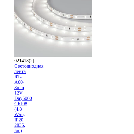
021418(2)
Светодиодная
лента
RT-
A60-
8mm
12V
Day5000
CRI98
(4.8
W/m,
IP20,
2835,
5m)