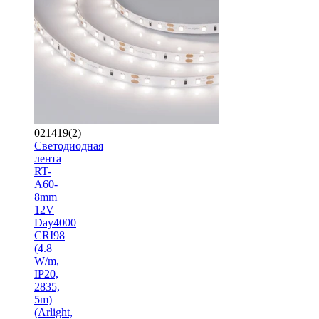
021419(2)
Светодиодная
лента
RT-
A60-
8mm
12V
Day4000
CRI98
(4.8
W/m,
IP20,
2835,
5m)
(Arlight,