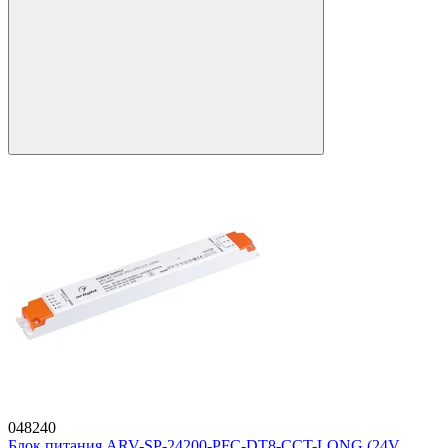
048240
Блок питания ARV-SP-24200-PFC-DT8-CCT-LONG (24V,