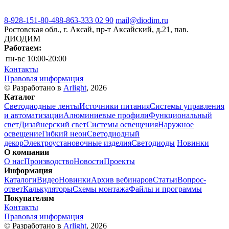
8-928-151-80-48
8-863-333 02 90
mail@diodim.ru
Ростовская обл., г. Аксай, пр-т Аксайский, д.21, пав.
ДИОДИМ
Работаем:
пн-вс
10:00-20:00
Контакты
Правовая информация
© Разработано в
Arlight
, 2026
Каталог
Светодиодные ленты
Источники питания
Системы управления
и автоматизации
Алюминиевые профили
Функциональный
свет
Дизайнерский свет
Системы освещения
Наружное
освещение
Гибкий неон
Светодиодный
декор
Электроустановочные изделия
Светодиоды
Новинки
О компании
О нас
Производство
Новости
Проекты
Информация
Каталоги
Видео
Новинки
Архив вебинаров
Статьи
Вопрос-
ответ
Калькуляторы
Схемы монтажа
Файлы и программы
Покупателям
Контакты
Правовая информация
© Разработано в
Arlight
, 2026