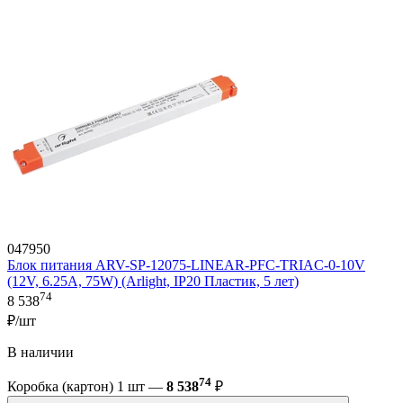
047950
Блок питания ARV-SP-12075-LINEAR-PFC-TRIAC-0-10V
(12V, 6.25A, 75W) (Arlight, IP20 Пластик, 5 лет)
74
8 538
₽/шт
В наличии
74
Коробка (картон) 1 шт —
8 538
₽