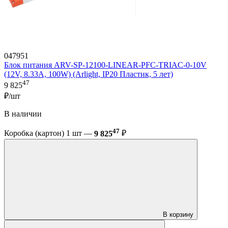
047951
Блок питания ARV-SP-12100-LINEAR-PFC-TRIAC-0-10V
(12V, 8.33A, 100W) (Arlight, IP20 Пластик, 5 лет)
47
9 825
₽/шт
В наличии
47
Коробка (картон) 1 шт —
9 825
₽
В корзину