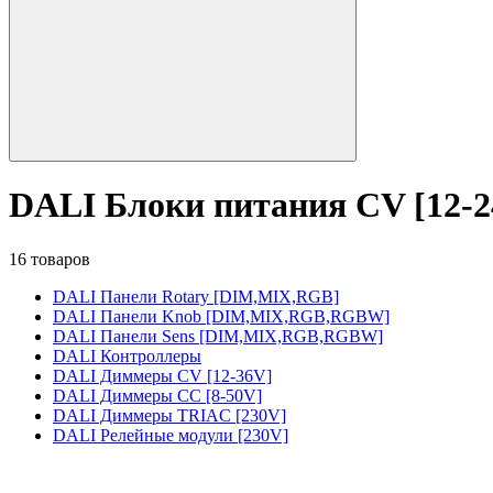
DALI Блоки питания CV [12-2
16 товаров
DALI Панели Rotary [DIM,MIX,RGB]
DALI Панели Knob [DIM,MIX,RGB,RGBW]
DALI Панели Sens [DIM,MIX,RGB,RGBW]
DALI Контроллеры
DALI Диммеры CV [12-36V]
DALI Диммеры CC [8-50V]
DALI Диммеры TRIAC [230V]
DALI Релейные модули [230V]