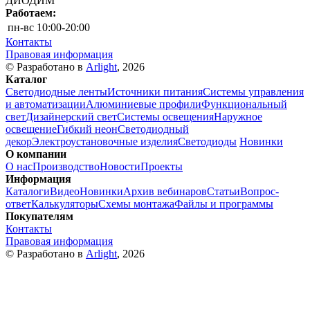
ДИОДИМ
Работаем:
пн-вс
10:00-20:00
Контакты
Правовая информация
© Разработано в
Arlight
, 2026
Каталог
Светодиодные ленты
Источники питания
Системы управления
и автоматизации
Алюминиевые профили
Функциональный
свет
Дизайнерский свет
Системы освещения
Наружное
освещение
Гибкий неон
Светодиодный
декор
Электроустановочные изделия
Светодиоды
Новинки
О компании
О нас
Производство
Новости
Проекты
Информация
Каталоги
Видео
Новинки
Архив вебинаров
Статьи
Вопрос-
ответ
Калькуляторы
Схемы монтажа
Файлы и программы
Покупателям
Контакты
Правовая информация
© Разработано в
Arlight
, 2026