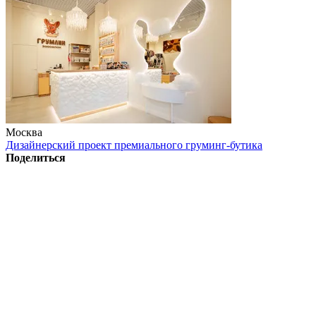
Москва
Дизайнерский проект премиального груминг-бутика
Поделиться