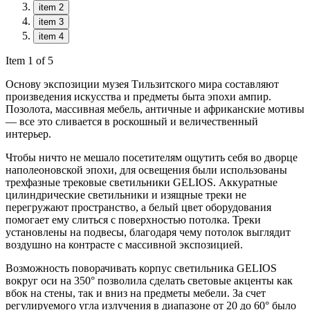
item 2
item 3
item 4
Item 1 of 5
Основу экспозиции музея Тильзитского мира составляют
произведения искусства и предметы быта эпохи ампир.
Позолота, массивная мебель, античные и африканские мотивы
— все это сливается в роскошный и величественный
интерьер.
Чтобы ничто не мешало посетителям ощутить себя во дворце
наполеоновской эпохи, для освещения были использованы
трехфазные трековые светильники GELIOS. Аккуратные
цилиндрические светильники и изящные треки не
перегружают пространство, а белый цвет оборудования
помогает ему слиться с поверхностью потолка. Треки
установлены на подвесы, благодаря чему потолок выглядит
воздушно на контрасте с массивной экспозицией.
Возможность поворачивать корпус светильника GELIOS
вокруг оси на 350° позволила сделать световые акценты как
вбок на стены, так и вниз на предметы мебели. За счет
регулируемого угла излучения в диапазоне от 20 до 60° было