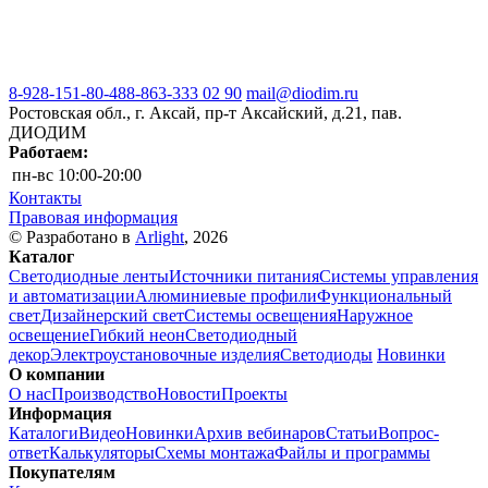
8-928-151-80-48
8-863-333 02 90
mail@diodim.ru
Ростовская обл., г. Аксай, пр-т Аксайский, д.21, пав.
ДИОДИМ
Работаем:
пн-вс
10:00-20:00
Контакты
Правовая информация
© Разработано в
Arlight
, 2026
Каталог
Светодиодные ленты
Источники питания
Системы управления
и автоматизации
Алюминиевые профили
Функциональный
свет
Дизайнерский свет
Системы освещения
Наружное
освещение
Гибкий неон
Светодиодный
декор
Электроустановочные изделия
Светодиоды
Новинки
О компании
О нас
Производство
Новости
Проекты
Информация
Каталоги
Видео
Новинки
Архив вебинаров
Статьи
Вопрос-
ответ
Калькуляторы
Схемы монтажа
Файлы и программы
Покупателям