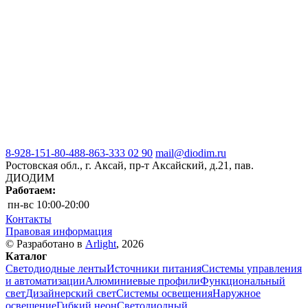
8-928-151-80-48
8-863-333 02 90
mail@diodim.ru
Ростовская обл., г. Аксай, пр-т Аксайский, д.21, пав.
ДИОДИМ
Работаем:
пн-вс
10:00-20:00
Контакты
Правовая информация
© Разработано в
Arlight
, 2026
Каталог
Светодиодные ленты
Источники питания
Системы управления
и автоматизации
Алюминиевые профили
Функциональный
свет
Дизайнерский свет
Системы освещения
Наружное
освещение
Гибкий неон
Светодиодный