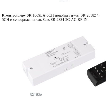
К контроллеру SR-1009EA-5CH подойдет пульт SR-2858Z4-
5CH и сенсорная панель Sens SR-2834-5C-AC-RF-IN.