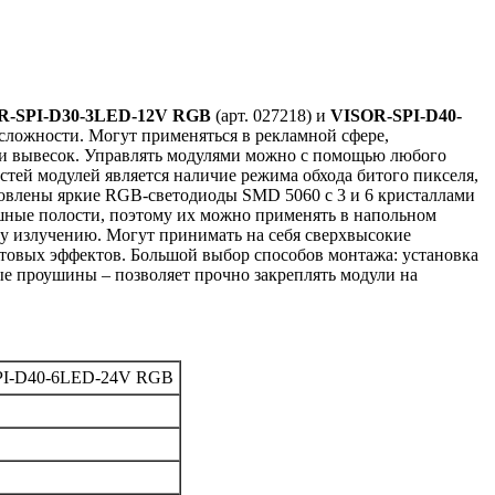
R-SPI-D30-3LED-12V RGB
(арт. 027218) и
VISOR-SPI-D40-
сложности. Могут применяться в рекламной сфере,
 и вывесок. Управлять модулями можно с помощью любого
тей модулей является наличие режима обхода битого пикселя,
тановлены яркие RGB-светодиоды SMD 5060 с 3 и 6 кристаллами
шные полости, поэтому их можно применять в напольном
му излучению. Могут принимать на себя сверхвысокие
етовых эффектов. Большой выбор способов монтажа: установка
е проушины – позволяет прочно закреплять модули на
PI-D40-6LED-24V RGB