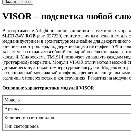
Задать вопрос
VISOR – подсветка любой сло
В ассортименте Arlight появились новинки герметичных упра
6LED-24V RGB
(арт. 027220) станут отличным решением для 
медиаиндустрии и в архитектурном дизайне для декоративног
внешнего контроллера, поддерживающего интерфейс SPI и сов
за счет чего сохраняется общий сценарий освещения даже в то
каждый. Микросхема ТМ1914 позволяет управлять каждым мод
(тротуарном) покрытии. Модули VISOR отличаются высокой ст
динамические, а также температурные нагрузки. Модель контр
в специальный монтажный профиль, крепление специальными с
различных поверхностях и конструкциях. Гарантия на модули со
Основные характеристики модулей VISOR
Модель
Артикул
Количество светодиодов
Тип светодиодов