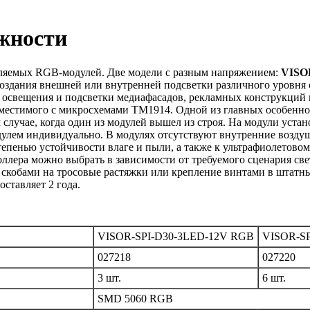
жности
вляемых RGB-модулей. Две модели с разным напряжением:
VISO
создания внешней или внутренней подсветки различного уровня 
о освещения и подсветки медиафасадов, рекламных конструкций
местимого с микросхемами ТМ1914. Одной из главных особеннос
м случае, когда один из модулей вышел из строя. На модули ус
улем индивидуально. В модулях отсутствуют внутренние возду
епенью устойчивости влаге и пыли, а также к ультрафиолетово
оллера можно выбрать в зависимости от требуемого сценария св
кобами на тросовые растяжки или крепление винтами в штатны
ставляет 2 года.
VISOR-SPI-D30-3LED-12V RGB
VISOR-S
027218
027220
3 шт.
6 шт.
SMD 5060 RGB