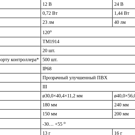
12 В
24 В
0,72 Вт
1,44 Вт
23 лм
40 лм
o
120
ТМ1914
20 шт.
орту контроллера*
500 шт.
IP68
Прозрачный улучшенный ПВХ
III
ø30,0×40,4×11,2 мм
ø40,0×56,
180 мм
240 мм
150 мм
200 мм
o
-30… +55
13 г
16 г