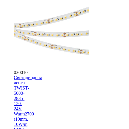
030010
Светодиодная
лента
TWIST-
5000-
2835-
120-
24V
Warm2700
(10mm,
10W/m,