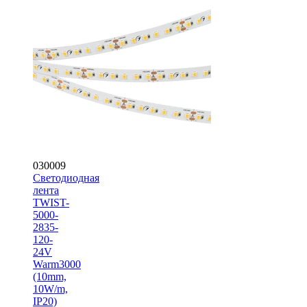
030009
Светодиодная
лента
TWIST-
5000-
2835-
120-
24V
Warm3000
(10mm,
10W/m,
IP20)