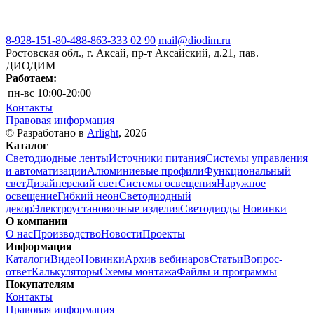
8-928-151-80-48
8-863-333 02 90
mail@diodim.ru
Ростовская обл., г. Аксай, пр-т Аксайский, д.21, пав.
ДИОДИМ
Работаем:
пн-вс
10:00-20:00
Контакты
Правовая информация
© Разработано в
Arlight
, 2026
Каталог
Светодиодные ленты
Источники питания
Системы управления
и автоматизации
Алюминиевые профили
Функциональный
свет
Дизайнерский свет
Системы освещения
Наружное
освещение
Гибкий неон
Светодиодный
декор
Электроустановочные изделия
Светодиоды
Новинки
О компании
О нас
Производство
Новости
Проекты
Информация
Каталоги
Видео
Новинки
Архив вебинаров
Статьи
Вопрос-
ответ
Калькуляторы
Схемы монтажа
Файлы и программы
Покупателям
Контакты
Правовая информация