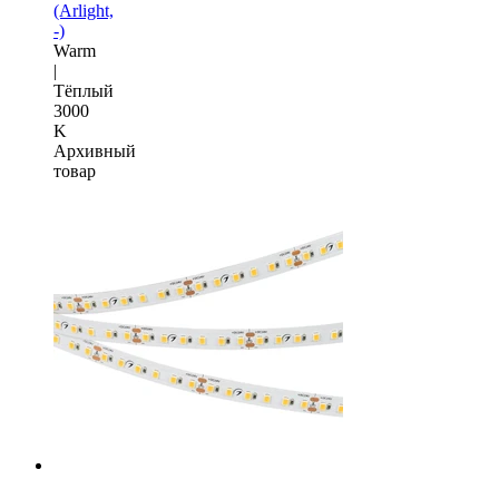
(Arlight,
-)
Warm
|
Тёплый
3000
K
Архивный
товар