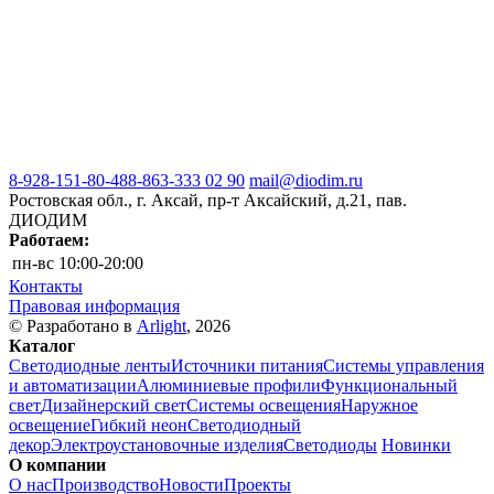
8-928-151-80-48
8-863-333 02 90
mail@diodim.ru
Ростовская обл., г. Аксай, пр-т Аксайский, д.21, пав.
ДИОДИМ
Работаем:
пн-вс
10:00-20:00
Контакты
Правовая информация
© Разработано в
Arlight
, 2026
Каталог
Светодиодные ленты
Источники питания
Системы управления
и автоматизации
Алюминиевые профили
Функциональный
свет
Дизайнерский свет
Системы освещения
Наружное
освещение
Гибкий неон
Светодиодный
декор
Электроустановочные изделия
Светодиоды
Новинки
О компании
О нас
Производство
Новости
Проекты