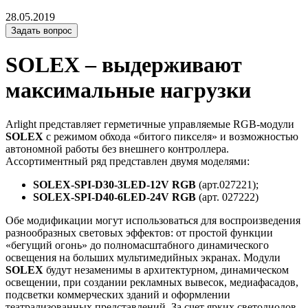
28.05.2019
Задать вопрос
SOLEX – выдерживают
максимальные нагрузки
Arlight представляет герметичные управляемые RGB-модули
SOLEX
с режимом обхода «битого пикселя» и возможностью
автономной работы без внешнего контроллера.
Ассортиментный ряд представлен двумя моделями:
SOLEX-SPI-D30-3LED-12V RGB
(арт.027221);
SOLEX-SPI-D40-6LED-24V RGB
(арт. 027222)
Обе модификации могут использоваться для воспроизведения
разнообразных световых эффектов: от простой функции
«бегущий огонь» до полномасштабного динамического
освещения на больших мультимедийных экранах. Модули
SOLEX
будут незаменимы в архитектурном, динамическом
освещении, при создании рекламных вывесок, медиафасадов,
подсветки коммерческих зданий и оформлении
театрализованных представлений. За счет ярких светодиодов