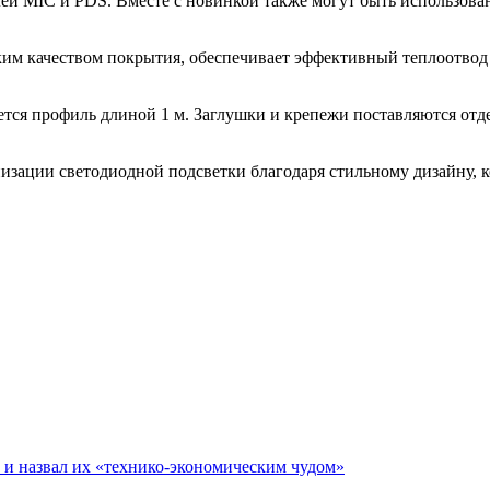
й MIC и PDS. Вместе с новинкой также могут быть использован
 качеством покрытия, обеспечивает эффективный теплоотвод 
ется профиль длиной 1 м. Заглушки и крепежи поставляются отде
изации светодиодной подсветки благодаря стильному дизайну, к
е и назвал их «технико-экономическим чудом»