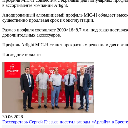
Профиль MIC-H совместим с экранами для популярных профиле
в ассортименте компании Arlight.
Анодированный алюминиевый профиль MIC-H обладает высоким
существенно продлевая срок их эксплуатации.
Размер профиля составляет 2000×16×8,7 мм, под заказ поставля
дополнительных аксессуаров.
Профиль Arlight MIC-H станет прекрасным решением для орган
Последние новости
30.06.2026
Госсекретарь Сергей Глазьев посетил заводы «Арлайт» в Брест