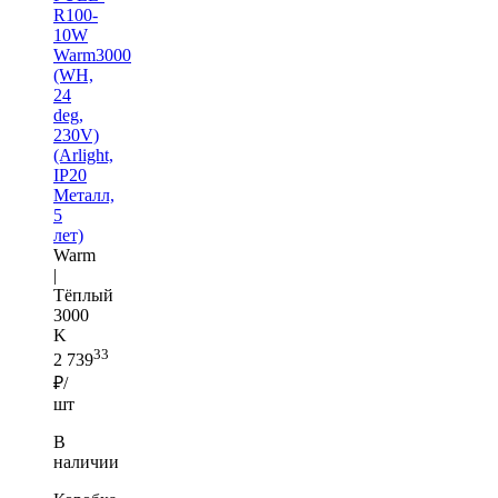
R100-
10W
Warm3000
(WH,
24
deg,
230V)
(Arlight,
IP20
Металл,
5
лет)
Warm
|
Тёплый
3000
K
33
2 739
₽/
шт
В
наличии