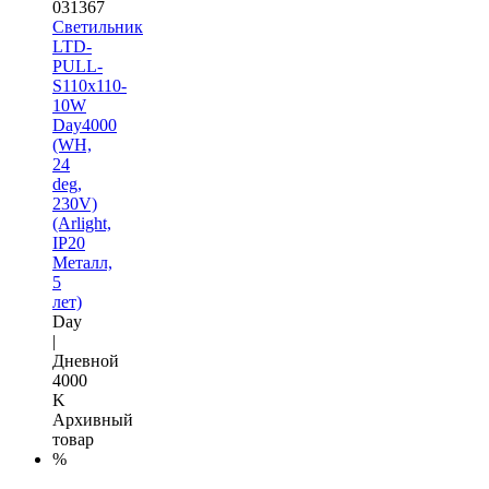
031367
Светильник
LTD-
PULL-
S110x110-
10W
Day4000
(WH,
24
deg,
230V)
(Arlight,
IP20
Металл,
5
лет)
Day
|
Дневной
4000
K
Архивный
товар
%