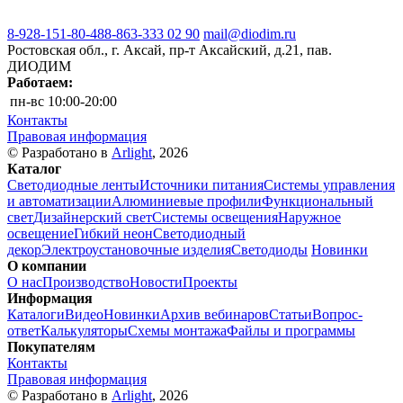
8-928-151-80-48
8-863-333 02 90
mail@diodim.ru
Ростовская обл., г. Аксай, пр-т Аксайский, д.21, пав.
ДИОДИМ
Работаем:
пн-вс
10:00-20:00
Контакты
Правовая информация
© Разработано в
Arlight
, 2026
Каталог
Светодиодные ленты
Источники питания
Системы управления
и автоматизации
Алюминиевые профили
Функциональный
свет
Дизайнерский свет
Системы освещения
Наружное
освещение
Гибкий неон
Светодиодный
декор
Электроустановочные изделия
Светодиоды
Новинки
О компании
О нас
Производство
Новости
Проекты
Информация
Каталоги
Видео
Новинки
Архив вебинаров
Статьи
Вопрос-
ответ
Калькуляторы
Схемы монтажа
Файлы и программы
Покупателям
Контакты
Правовая информация
© Разработано в
Arlight
, 2026