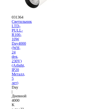
031364
Светильник
LTD-
PULL-
R100-
10W
Day4000
(WH,
24
deg,
230V)
(Arlight,
IP20
Металл,
5
лет)
Day
|
Дневной
4000
K
33