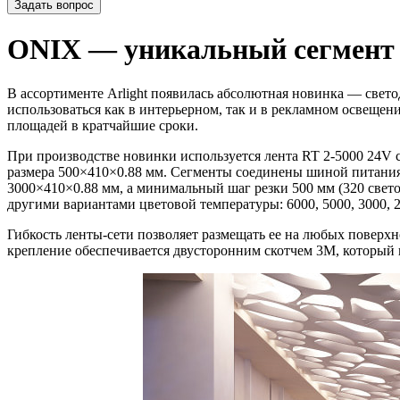
Задать вопрос
ONIX — уникальный сегмент 
В ассортименте Arlight появилась абсолютная новинка — свет
использоваться как в интерьерном, так и в рекламном освещен
площадей в кратчайшие сроки.
При производстве новинки используется лента RT 2-5000 24V 
размера 500×410×0.88 мм. Сегменты соединены шиной питания 
3000×410×0.88 мм, а минимальный шаг резки 500 мм (320 свето
другими вариантами цветовой температуры: 6000, 5000, 3000, 2
Гибкость ленты-сети позволяет размещать ее на любых поверх
крепление обеспечивается двусторонним скотчем 3М, который н