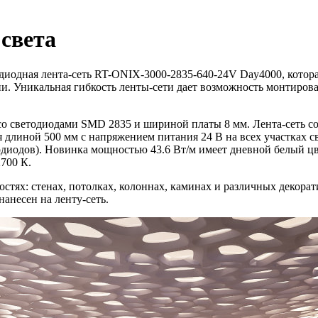
света
одиодная лента-сеть RT-ONIX-3000-2835-640-24V Day4000, котор
ии. Уникальная гибкость ленты-сети дает возможность монтирова
со светодиодами SMD 2835 и шириной платы 8 мм. Лента-сеть с
длиной 500 мм с напряжением питания 24 В на всех участках св
диодов). Новинка мощностью 43.6 Вт/м имеет дневной белый цве
700 К.
ностях: стенах, потолках, колоннах, каминах и различных деко
анесен на ленту-сеть.