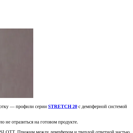
ботку — профили серии
STRETCH 20
с демпферной системой
о не отразиться на готовом продукте.
а SLOTT. Прижим между демпфером и твердой ответной частью