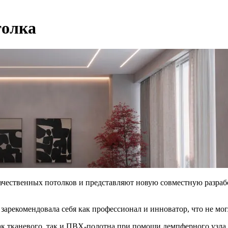
толка
качественных потолков и представляют новую совместную разра
рекомендовала себя как профессионал и инноватор, что не могл
ак тканевого, так и ПВХ-полотна при помощи демпферного узл