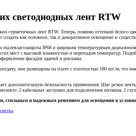
ких светодиодных лент RTW
ких герметичных лент RTW. Теперь, помимо оттенков белого цве
олит создать как основное, так и декоративное освещение и суще
 пылевлагозащиты IP68 и широким температурным диапазоном п
ругих мест с высокой влажностью и перепадом температур. Подо
оформлении фасадов зданий и рекламы.
дачу, они размещены на плате с плотностью 180 шт./м, что вме
ет дополнительную безопасность применения. Шаг резки ленты 
омплекте: 2 кабельных заглушки для подключения питания, 2 гл
, стильным и надежным решением для освещения в условия
дсветка