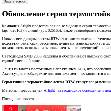
Задать вопрос
Обновление серии термостой
Компания Arlight представила новые модели в серии термостой
(арт. 026163) и синий (арт. 026165). Такое разнообразие позв
Новые светодиодные ленты RTW отличаются высокой степенью
подсветки бань, саун, бассейнов, душевых, ванных комнат и д
возможность использовать новые ленты вне помещений – при 
Светодиоды SMD 2835 надежны и обеспечивают высокую светоот
единой световой линии.
Ленты питаются постоянным напряжением 24 В, что обеспечива
Аксессуары, необходимые для монтажа лент, поставляются в к
Герметичные термостойкие ленты RTW станут современным
Материал предоставлен
Arlight - светодиодное освещение и по
Последние новости