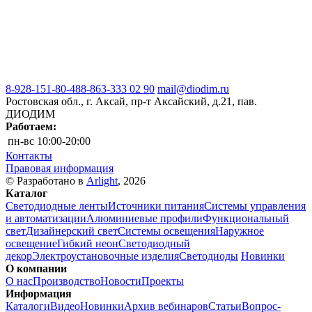
8-928-151-80-48
8-863-333 02 90
mail@diodim.ru
Ростовская обл., г. Аксай, пр-т Аксайский, д.21, пав.
ДИОДИМ
Работаем:
пн-вс
10:00-20:00
Контакты
Правовая информация
© Разработано в
Arlight
, 2026
Каталог
Светодиодные ленты
Источники питания
Системы управления
и автоматизации
Алюминиевые профили
Функциональный
свет
Дизайнерский свет
Системы освещения
Наружное
освещение
Гибкий неон
Светодиодный
декор
Электроустановочные изделия
Светодиоды
Новинки
О компании
О нас
Производство
Новости
Проекты
Информация
Каталоги
Видео
Новинки
Архив вебинаров
Статьи
Вопрос-