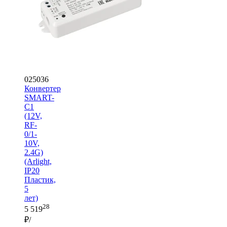
025036
Конвертер
SMART-
C1
(12V,
RF-
0/1-
10V,
2.4G)
(Arlight,
IP20
Пластик,
5
лет)
28
5 519
₽/