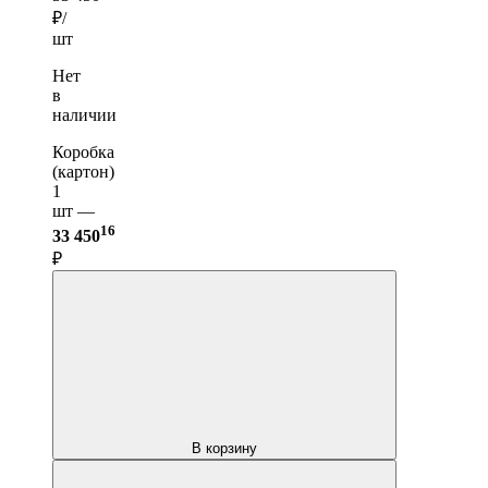
₽/
шт
Нет
в
наличии
Коробка
(картон)
1
шт —
16
33 450
₽
В корзину