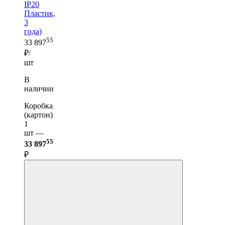
IP20
Пластик,
3
года)
55
33 897
₽/
шт
В
наличии
Коробка
(картон)
1
шт —
55
33 897
₽