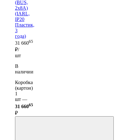
(BUS,
2x8A)
(IARL,
IP20
Пластик,
3
года)
65
31 660
₽/
шт
В
наличии
Коробка
(картон)
1
шт —
65
31 660
₽