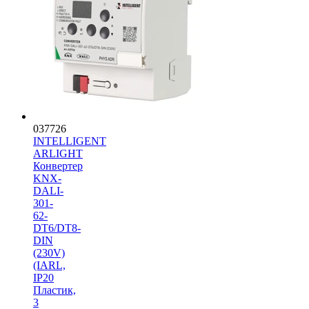
037726
INTELLIGENT
ARLIGHT
Конвертер
KNX-
DALI-
301-
62-
DT6/DT8-
DIN
(230V)
(IARL,
IP20
Пластик,
3