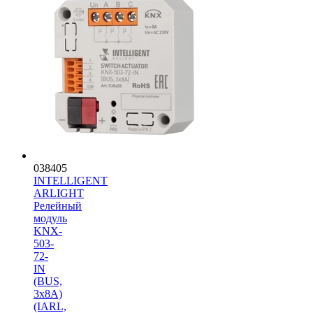
038405
INTELLIGENT
ARLIGHT
Релейный
модуль
KNX-
503-
72-
IN
(BUS,
3x8A)
(IARL,