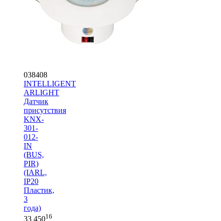
038408
INTELLIGENT
ARLIGHT
Датчик
присутствия
KNX-
301-
012-
IN
(BUS,
PIR)
(IARL,
IP20
Пластик,
3
года)
16
33 450