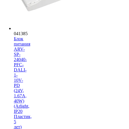
041385
Блок
питания
ARV-
SP-
24040-
PFC-
DALI-
1-
10V-
PD
(24V,
1.67A,
40W)
(Arlight,
IP20
Пластик,
5
лет)