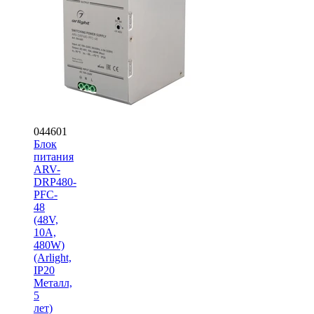
044601
Блок
питания
ARV-
DRP480-
PFC-
48
(48V,
10A,
480W)
(Arlight,
IP20
Металл,
5
лет)