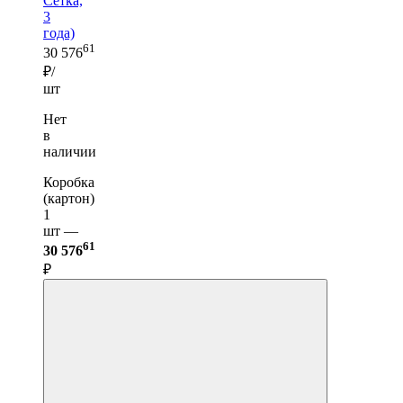
Сетка,
3
года)
61
30 576
₽/
шт
Нет
в
наличии
Коробка
(картон)
1
шт —
61
30 576
₽