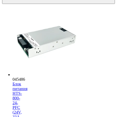
045486
Блок
питания
HTS-
800-
24-
PFC
(24V,
33A,