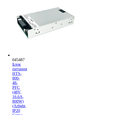
045487
Блок
питания
HTS-
800-
48-
PFC
(48V,
16.6A,
800W)
(Arlight,
IP20