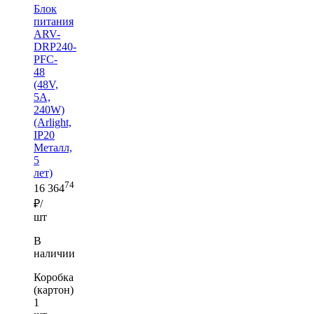
Блок
питания
ARV-
DRP240-
PFC-
48
(48V,
5A,
240W)
(Arlight,
IP20
Металл,
5
лет)
74
16 364
₽/
шт
В
наличии
Коробка
(картон)
1