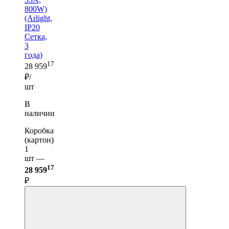
800W)
(Arlight,
IP20
Сетка,
3
года)
17
28 959
₽/
шт
В
наличии
Коробка
(картон)
1
шт —
17
28 959
₽