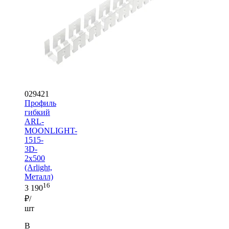
029421
Профиль
гибкий
ARL-
MOONLIGHT-
1515-
3D-
2x500
(Arlight,
Металл)
16
3 190
₽/
шт
В