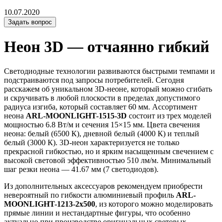
10.07.2020
Задать вопрос
Неон 3D — отчаянно гибкий
Светодиодные технологии развиваются быстрыми темпами и
подстраиваются под запросы потребителей. Сегодня
расскажем об уникальном 3D-неоне, который можно сгибать
и скручивать в любой плоскости в пределах допустимого
радиуса изгиба, который составляет 60 мм. Ассортимент
неона
ARL-MOONLIGHT-1515-3D
состоит из трех моделей
мощностью 6.8 Вт/м и сечения 15×15 мм. Цвета свечения
неона: белый (6500 К), дневной белый (4000 К) и теплый
белый (3000 К). 3D-неон характеризуется не только
прекрасной гибкостью, но и ярким насыщенным свечением с
высокой световой эффективностью 510 лм/м. Минимальный
шаг резки неона — 41.67 мм (7 светодиодов).
Из дополнительных аксессуаров рекомендуем приобрести
невероятный по гибкости алюминиевый профиль
ARL-
MOONLIGHT-1213-2x500
, из которого можно моделировать
прямые линии и нестандартные фигуры, что особенно
актуально при производстве оригинальных световых