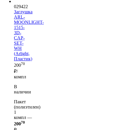
029422
Заглушка
ARL-
MOONLIGHT-
1515-
3D-
CAP-
SET-
WH
(Arlight,
Пластик)
70
200
₽/
компл
В
наличии
Пакет
(полиэтилен)
1
компл —
70
200
₽