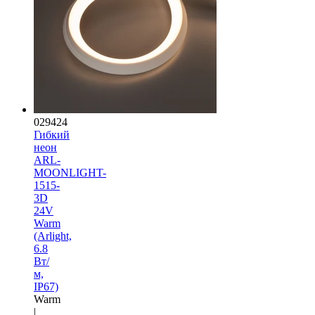
029424
Гибкий
неон
ARL-
MOONLIGHT-
1515-
3D
24V
Warm
(Arlight,
6.8
Вт/
м,
IP67)
Warm
|