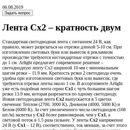
06.08.2019
Задать вопрос
Лента Сх2 – кратность двум
Стандартная светодиодная лента с питанием 24 В, как
правило, может разрезаться на отрезки длиной 5-10 см. При
изготовлении световых букв или вывесок в рекламном
производстве требуются нестандартные отрезки с точностью
до 1 см. Arlight предлагает современное решение –
светодиодную ленту Сх2 шириной 10 мм с минимальным
шагом резки – 11.9 мм. Кратность резки 2 светодиода очень
удобна при изготовлении световых букв или вывесок, где
требуются отрезки ленты около 1 см. В ассортименте Arlight
уже есть подобная лента серии
Cx1
с чуть большим шагом
резки 13.9 мм, которая разрезается по одному светодиоду.
Новая светодиодная лента
Сх2
выпускается в 5 цветах
свечения: Теплом (2700, 3000 К), Дневном (4000, 5000 К) и
Белом (6000 К). За счет увеличенного числа светодиодов (168
шт./м) засветка у
Сх2
более равномерная, чем у
Сх1
, а
световой поток в 1.5 раза сильнее. У ленты
Сх2
напряжение
24 В (у
Сх1
– 12 В), соответственно, ток меньше, за счет этого