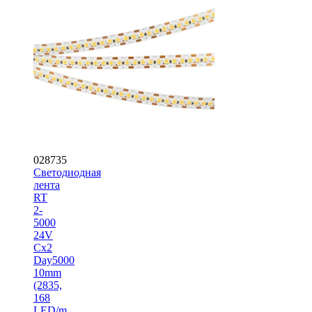
028735
Светодиодная
лента
RT
2-
5000
24V
Cx2
Day5000
10mm
(2835,
168
LED/m,