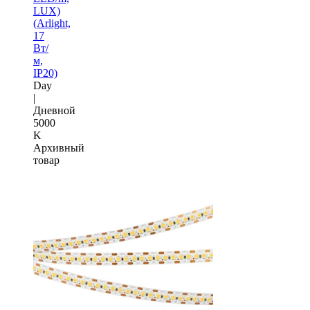
LUX)
(Arlight,
17
Вт/
м,
IP20)
Day
|
Дневной
5000
K
Архивный
товар