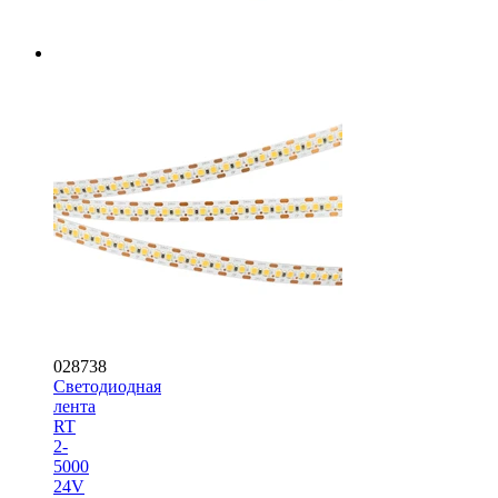
028738
Светодиодная
лента
RT
2-
5000
24V