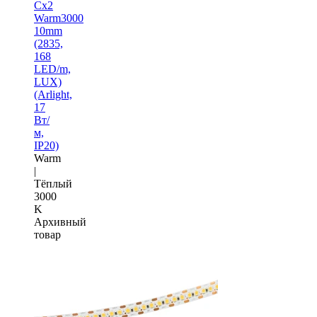
Cx2
Warm3000
10mm
(2835,
168
LED/m,
LUX)
(Arlight,
17
Вт/
м,
IP20)
Warm
|
Тёплый
3000
K
Архивный
товар