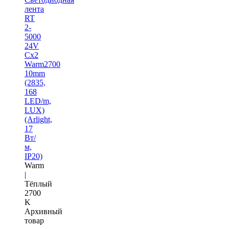
лента
RT
2-
5000
24V
Cx2
Warm2700
10mm
(2835,
168
LED/m,
LUX)
(Arlight,
17
Вт/
м,
IP20)
Warm
|
Тёплый
2700
K
Архивный
товар