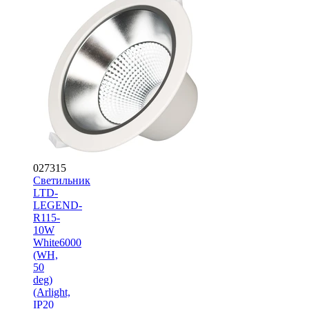
027315
Светильник
LTD-
LEGEND-
R115-
10W
White6000
(WH,
50
deg)
(Arlight,
IP20