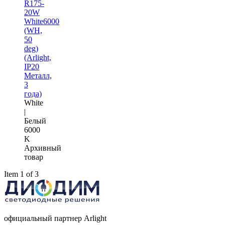
R175-
20W
White6000
(WH,
50
deg)
(Arlight,
IP20
Металл,
3
года)
White
|
Белый
6000
K
Архивный
товар
Item 1 of 3
официальный партнер Arlight