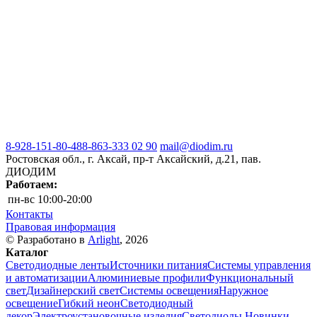
8-928-151-80-48
8-863-333 02 90
mail@diodim.ru
Ростовская обл., г. Аксай, пр-т Аксайский, д.21, пав.
ДИОДИМ
Работаем:
пн-вс
10:00-20:00
Контакты
Правовая информация
© Разработано в
Arlight
, 2026
Каталог
Светодиодные ленты
Источники питания
Системы управления
и автоматизации
Алюминиевые профили
Функциональный
свет
Дизайнерский свет
Системы освещения
Наружное
освещение
Гибкий неон
Светодиодный
декор
Электроустановочные изделия
Светодиоды
Новинки