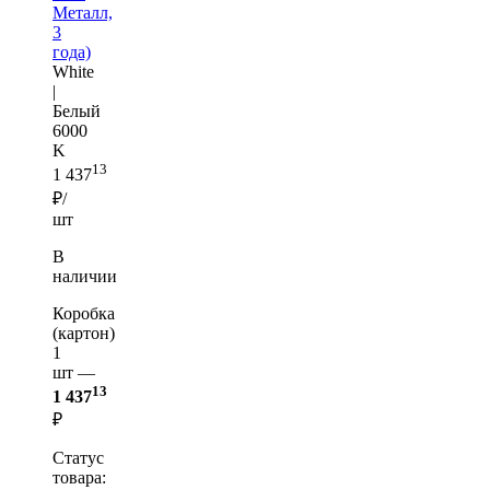
Металл,
3
года)
White
|
Белый
6000
K
13
1 437
₽/
шт
В
наличии
Коробка
(картон)
1
шт —
13
1 437
₽
Статус
товара: