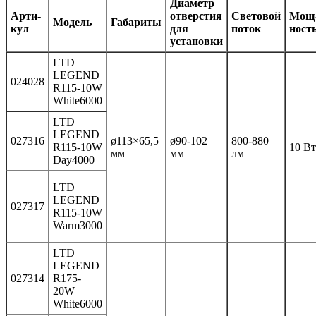
Диаметр
Ар­ти­
отверстия
Световой
Мощ
Мо­дель
Габариты
кул
для
поток
ност
установки
LTD
LEGEND
024028
R115-10W
White6000
LTD
LEGEND
027316
ø113×65,5
ø90-102
800-880
R115-10W
10 Вт
мм
мм
лм
Day4000
LTD
LEGEND
027317
R115-10W
Warm3000
LTD
LEGEND
027314
R175-
20W
White6000