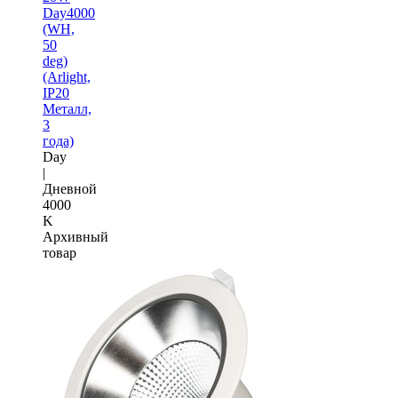
Day4000
(WH,
50
deg)
(Arlight,
IP20
Металл,
3
года)
Day
|
Дневной
4000
K
Архивный
товар