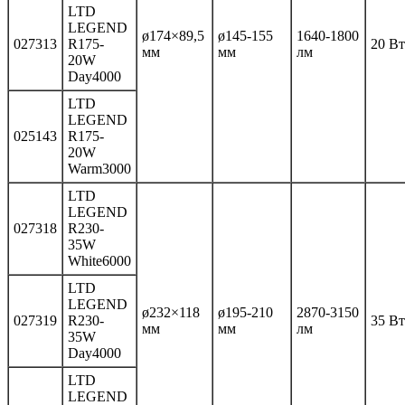
LTD
LEGEND
ø174×89,5
ø145-155
1640-1800
027313
R175-
20 Вт
мм
мм
лм
20W
Day4000
LTD
LEGEND
025143
R175-
20W
Warm3000
LTD
LEGEND
027318
R230-
35W
White6000
LTD
LEGEND
ø232×118
ø195-210
2870-3150
027319
R230-
35 Вт
мм
мм
лм
35W
Day4000
LTD
LEGEND