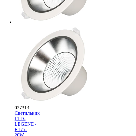
027313
Светильник
LTD-
LEGEND-
R175-
20W