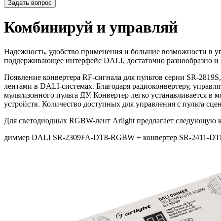
Задать вопрос
Комбинируй и управляй
Надежность, удобство применения и большие возможности в у
поддерживающее интерфейс DALI, достаточно разнообразно и 
Появление конвертера RF-сигнала для пультов серии SR-281
лентами в DALI-системах. Благодаря радиоконвертеру, управля
мультизонного пульта ДУ. Конвертер легко устанавливается 
устройств. Количество доступных для управления с пульта сцен
Для светодиодных RGBW-лент Arlight предлагает следующую 
диммер DALI SR-2309FA-DT8-RGBW + конвертер SR-2411-DT8