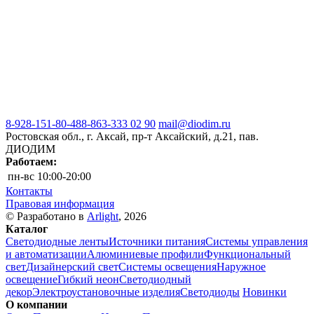
8-928-151-80-48
8-863-333 02 90
mail@diodim.ru
Ростовская обл., г. Аксай, пр-т Аксайский, д.21, пав.
ДИОДИМ
Работаем:
пн-вс
10:00-20:00
Контакты
Правовая информация
© Разработано в
Arlight
, 2026
Каталог
Светодиодные ленты
Источники питания
Системы управления
и автоматизации
Алюминиевые профили
Функциональный
свет
Дизайнерский свет
Системы освещения
Наружное
освещение
Гибкий неон
Светодиодный
декор
Электроустановочные изделия
Светодиоды
Новинки
О компании