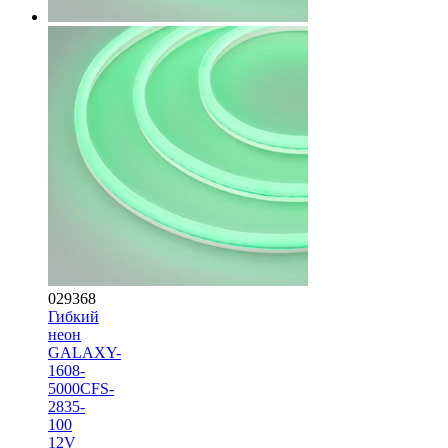
029368
Гибкий
неон
GALAXY-
1608-
5000CFS-
2835-
100
12V