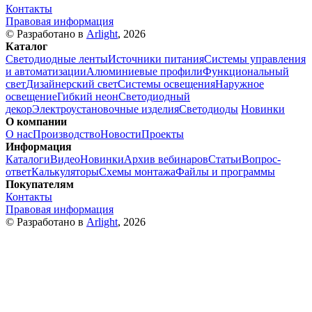
Контакты
Правовая информация
© Разработано в
Arlight
, 2026
Каталог
Светодиодные ленты
Источники питания
Системы управления
и автоматизации
Алюминиевые профили
Функциональный
свет
Дизайнерский свет
Системы освещения
Наружное
освещение
Гибкий неон
Светодиодный
декор
Электроустановочные изделия
Светодиоды
Новинки
О компании
О нас
Производство
Новости
Проекты
Информация
Каталоги
Видео
Новинки
Архив вебинаров
Статьи
Вопрос-
ответ
Калькуляторы
Схемы монтажа
Файлы и программы
Покупателям
Контакты
Правовая информация
© Разработано в
Arlight
, 2026