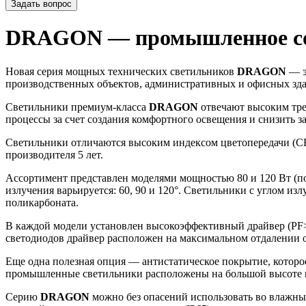
Задать вопрос
DRAGON — промышленное со
Новая серия мощных технических светильников
DRAGON
— э
производственных объектов, административных и офисных зда
Светильники премиум-класса
DRAGON
отвечают высоким тр
процессы за счет создания комфортного освещения и снизить з
Светильники отличаются высоким индексом цветопередачи (CRI
производителя 5 лет.
Ассортимент представлен моделями мощностью 80 и 120 Вт (под
излучения варьируется: 60, 90 и 120°. Светильники с углом и
поликарбоната.
В каждой модели установлен высокоэффективный драйвер (PF>
светодиодов драйвер расположен на максимальном отдалении о
Еще одна полезная опция — антистатическое покрытие, которое
промышленные светильники расположены на большой высоте и
Серию
DRAGON
можно без опасений использовать во влажны