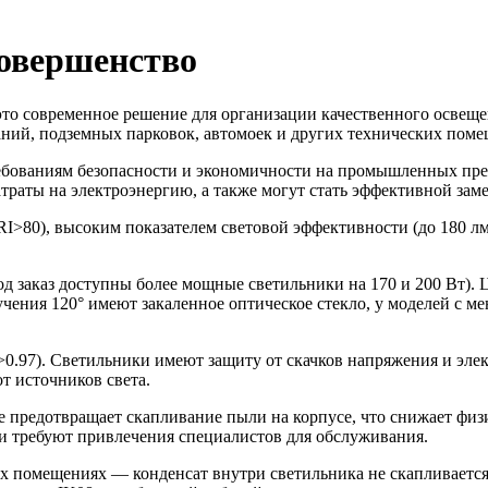
вершенство
то современное решение для организации качественного освещени
ний, подземных парковок, автомоек и других технических пом
ебованиям безопасности и экономичности на промышленных пре
атраты на электроэнергию, а также могут стать эффективной за
>80), высоким показателем световой эффективности (до 180 лм/
 заказ доступны более мощные светильники на 170 и 200 Вт). Цв
злучения 120° имеют закаленное оптическое стекло, у моделей с
0.97). Светильники имеют защиту от скачков напряжения и эле
т источников света.
 предотвращает скапливание пыли на корпусе, что снижает физич
 требуют привлечения специалистов для обслуживания.
х помещениях — конденсат внутри светильника не скапливается