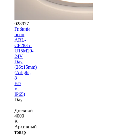
028977
Гибкий
неон
ARL-
CF2835-
U15M20-
24V
Day
(26x15mm)
(Arlight,
8
Вт/
м,
IP65)
Day
|
Дневной
4000
K
Архивный
товар