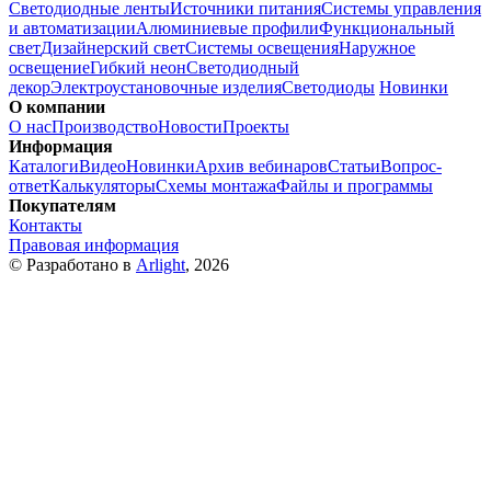
Светодиодные ленты
Источники питания
Системы управления
и автоматизации
Алюминиевые профили
Функциональный
свет
Дизайнерский свет
Системы освещения
Наружное
освещение
Гибкий неон
Светодиодный
декор
Электроустановочные изделия
Светодиоды
Новинки
О компании
О нас
Производство
Новости
Проекты
Информация
Каталоги
Видео
Новинки
Архив вебинаров
Статьи
Вопрос-
ответ
Калькуляторы
Схемы монтажа
Файлы и программы
Покупателям
Контакты
Правовая информация
© Разработано в
Arlight
, 2026