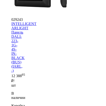
029243
INTELLIGENT
ARLIGHT
Панель
DALI-
223-
1G-
4S-
IN-
BLACK
(BUS)
(IARL,
-)
95
12 388
₽/
шт
В
наличии
Коробка