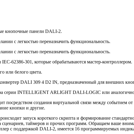
ые кнопочные панели DALI-2.
лании с легкостью переназначить функциональность.
лании с легкостью переназначить функциональность.
IEC-62386-301, которые обрабатываются мастер-контроллером.
го или белого цвета.
онвертер DALI 309 4 D2 IN, предназначенный для внешних кно
лера серии INTELLIGENT ARLIGHT DALI-LOGIC или аналогичног
т посредством создания виртуальной связи между событием от
ние кнопки и другие.
происходит запуск короткого скрипта и формирование стандарт
а сценариев, таймеров и прочих программ. Обращаем ваше внима
оллер с поддержкой DALI-2, имеется 16 программируемых индика