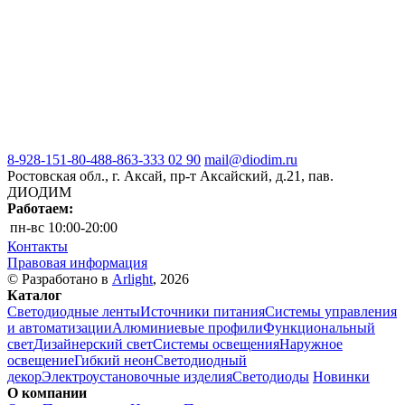
8-928-151-80-48
8-863-333 02 90
mail@diodim.ru
Ростовская обл., г. Аксай, пр-т Аксайский, д.21, пав.
ДИОДИМ
Работаем:
пн-вс
10:00-20:00
Контакты
Правовая информация
© Разработано в
Arlight
, 2026
Каталог
Светодиодные ленты
Источники питания
Системы управления
и автоматизации
Алюминиевые профили
Функциональный
свет
Дизайнерский свет
Системы освещения
Наружное
освещение
Гибкий неон
Светодиодный
декор
Электроустановочные изделия
Светодиоды
Новинки
О компании