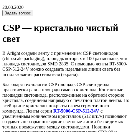
20.03.2020
Задать вопрос
CSP — кристально чистый
свет
В Arlight создали ленту с применением CSP-светодиодов
(chip-scale packaging), площадь которых в 100 раз меньше, чем
площадь светодиодов SMD 2835. С помощью ленты RT-5000-
CSP-512-24V можно создавать идеальные линии света без
использования рассеивателя (экрана).
Благодаря технологии CSP площадь CSP-светодиода
практически равна площади самого кристалла. Контактные
площадки светодиода, расположенные на обратной стороне
кристалла, соединены напрямую с печатной платой ленты. По
всей длине кристаллы покрыты слоем герметичного
компаунда. Ленты серии
RT-5000-CSP-512-24V
с
увеличенным количеством кристаллов (512 шт./м) позволяют
создавать неразрывные яркие световые линии без видимых
темных промежутков между светодиодами. Новинки