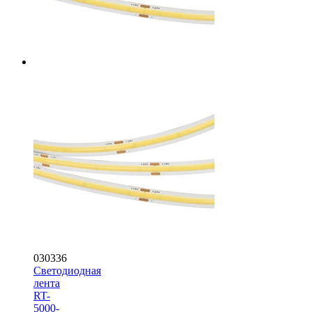
030336
Светодиодная
лента
RT-
5000-