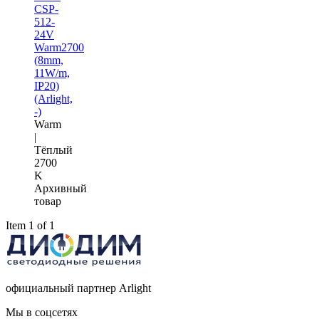
CSP-
512-
24V
Warm2700
(8mm,
11W/m,
IP20)
(Arlight,
-)
Warm
|
Тёплый
2700
K
Архивный
товар
Item 1 of 1
официальный партнер Arlight
Мы в соцсетях