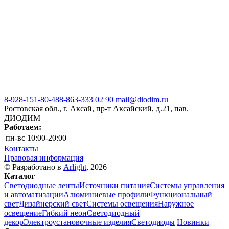
8-928-151-80-48
8-863-333 02 90
mail@diodim.ru
Ростовская обл., г. Аксай, пр-т Аксайский, д.21, пав.
ДИОДИМ
Работаем:
пн-вс
10:00-20:00
Контакты
Правовая информация
© Разработано в
Arlight
, 2026
Каталог
Светодиодные ленты
Источники питания
Системы управления
и автоматизации
Алюминиевые профили
Функциональный
свет
Дизайнерский свет
Системы освещения
Наружное
освещение
Гибкий неон
Светодиодный
декор
Электроустановочные изделия
Светодиоды
Новинки