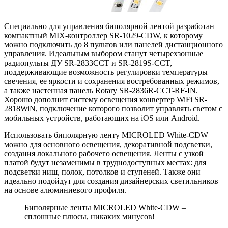
Специально для управления биполярной лентой разработан
компактный MIX-контроллер SR-1029-CDW, к которому
можно подключить до 8 пультов или панелей дистанционного
управления. Идеальным выбором станут четырехзонные
радиопульты ДУ SR-2833CCT и SR-2819S-CCT,
поддерживающие возможность регулировки температуры
свечения, ее яркости и сохранения востребованных режимов,
а также настенная панель Rotary SR-2836R-CCT-RF-IN.
Хорошо дополнит систему освещения конвертер WiFi SR-
2818WiN, подключение которого позволит управлять светом с
мобильных устройств, работающих на iOS или Android.
Использовать биполярную ленту MICROLED White-CDW
можно для основного освещения, декоративной подсветки,
создания локального рабочего освещения. Ленты с узкой
платой будут незаменимы в труднодоступных местах: для
подсветки ниш, полок, потолков и ступеней. Также они
идеально подойдут для создания дизайнерских светильников
на основе алюминиевого профиля.
Биполярные ленты MICROLED White-CDW –
сплошные плюсы, никаких минусов!