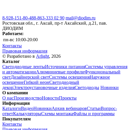
8-928-151-80-48
8-863-333 02 90
mail@diodim.ru
Ростовская обл., г. Аксай, пр-т Аксайский, д.21, пав.
ДИОДИМ
Работаем:
пн-вс
10:00-20:00
Контакты
Правовая информация
© Разработано в
Arlight
, 2026
Каталог
Светодиодные ленты
Источники питания
Системы управления
и автоматизации
Алюминиевые профили
Функциональный
свет
Дизайнерский свет
Системы освещения
Наружное
освещение
Гибкий неон
Светодиодный
декор
Электроустановочные изделия
Светодиоды
Новинки
О компании
О нас
Производство
Новости
Проекты
Информация
Каталоги
Видео
Новинки
Архив вебинаров
Статьи
Вопрос-
ответ
Калькуляторы
Схемы монтажа
Файлы и программы
Покупателям
Контакты
Правовая информация