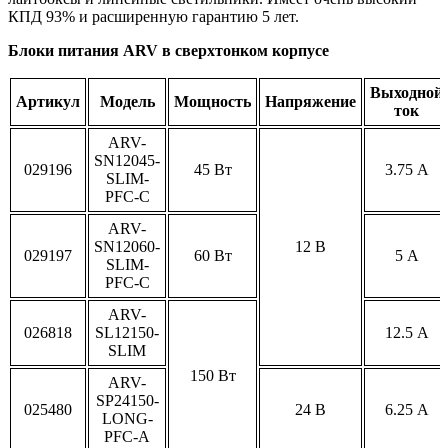
КПД 93% и расширенную гарантию 5 лет.
Блоки питания ARV в сверхтонком корпусе
Выходной
Артикул
Модель
Мощность
Напряжение
ток
ARV-
SN12045-
029196
45 Вт
3.75 А
SLIM-
PFC-C
ARV-
SN12060-
12 В
029197
60 Вт
5 А
SLIM-
PFC-C
ARV-
026818
SL12150-
12.5 А
SLIM
150 Вт
ARV-
SP24150-
025480
24 В
6.25 А
LONG-
PFC-A