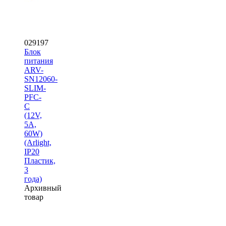
029197
Блок
питания
ARV-
SN12060-
SLIM-
PFC-
C
(12V,
5A,
60W)
(Arlight,
IP20
Пластик,
3
года)
Архивный
товар