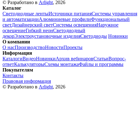
© Разработано в
Arlight
, 2026
Каталог
Светодиодные ленты
Источники питания
Системы управления
и автоматизации
Алюминиевые профили
Функциональный
свет
Дизайнерский свет
Системы освещения
Наружное
освещение
Гибкий неон
Светодиодный
декор
Электроустановочные изделия
Светодиоды
Новинки
О компании
О нас
Производство
Новости
Проекты
Информация
Каталоги
Видео
Новинки
Архив вебинаров
Статьи
Вопрос-
ответ
Калькуляторы
Схемы монтажа
Файлы и программы
Покупателям
Контакты
Правовая информация
© Разработано в
Arlight
, 2026