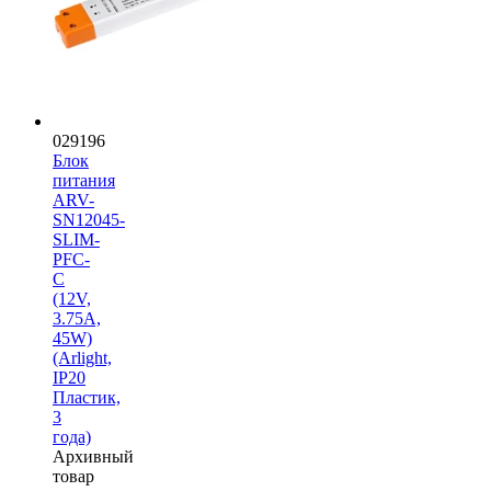
029196
Блок
питания
ARV-
SN12045-
SLIM-
PFC-
C
(12V,
3.75A,
45W)
(Arlight,
IP20
Пластик,
3
года)
Архивный
товар