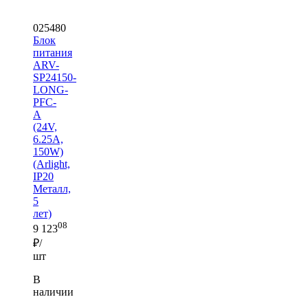
025480
Блок
питания
ARV-
SP24150-
LONG-
PFC-
A
(24V,
6.25A,
150W)
(Arlight,
IP20
Металл,
5
лет)
08
9 123
₽/
шт
В
наличии