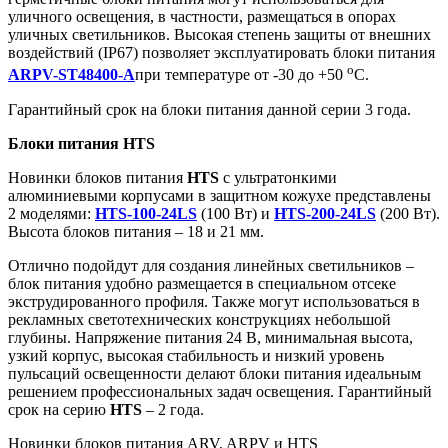
уличного освещения, в частности, размещаться в опорах
уличных светильников. Высокая степень защиты от внешних
воздействий (IP67) позволяет эксплуатировать блоки питания
o
ARPV-ST48400-A
при температуре от -30 до +50
С.
Гарантийный срок на блоки питания данной серии 3 года.
Блоки питания HTS
Новинки блоков питания
HTS
с ультратонкими
алюминиевыми корпусами в защитном кожухе представлены
2 моделями:
HTS-100-24LS
(100 Вт) и
HTS-200-24LS
(200 Вт).
Высота блоков питания – 18 и 21 мм.
Отлично подойдут для создания линейных светильников –
блок питания удобно размещается в специальном отсеке
экструдированного профиля. Также могут использоваться в
рекламных светотехнических конструкциях небольшой
глубины. Напряжение питания 24 В, минимальная высота,
узкий корпус, высокая стабильность и низкий уровень
пульсаций освещенности делают блоки питания идеальным
решением профессиональных задач освещения. Гарантийный
срок на серию
HTS
– 2 года.
Новинки блоков питания ARV, ARPV и HTS