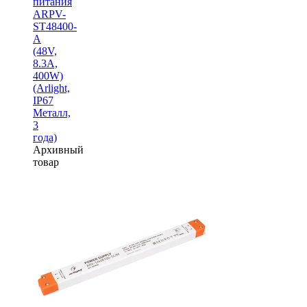
питания
ARPV-
ST48400-
A
(48V,
8.3A,
400W)
(Arlight,
IP67
Металл,
3
года)
Архивный
товар