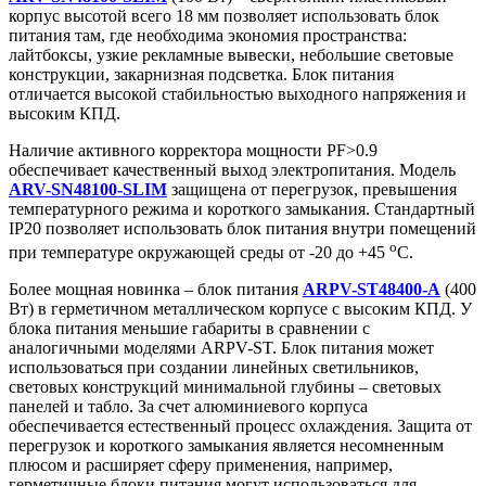
корпус высотой всего 18 мм позволяет использовать блок
питания там, где необходима экономия пространства:
лайтбоксы, узкие рекламные вывески, небольшие световые
конструкции, закарнизная подсветка. Блок питания
отличается высокой стабильностью выходного напряжения и
высоким КПД.
Наличие активного корректора мощности PF>0.9
обеспечивает качественный выход электропитания. Модель
ARV-SN48100-SLIM
защищена от перегрузок, превышения
температурного режима и короткого замыкания. Стандартный
IP20 позволяет использовать блок питания внутри помещений
o
при температуре окружающей среды от -20 до +45
С.
Более мощная новинка – блок питания
ARPV-ST48400-A
(400
Вт) в герметичном металлическом корпусе с высоким КПД. У
блока питания меньшие габариты в сравнении с
аналогичными моделями ARPV-ST. Блок питания может
использоваться при создании линейных светильников,
световых конструкций минимальной глубины – световых
панелей и табло. За счет алюминиевого корпуса
обеспечивается естественный процесс охлаждения. Защита от
перегрузок и короткого замыкания является несомненным
плюсом и расширяет сферу применения, например,
герметичные блоки питания могут использоваться для