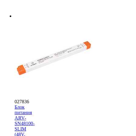
027836
Блок
питания
ARV-
SN48100-
SLIM
(48V,