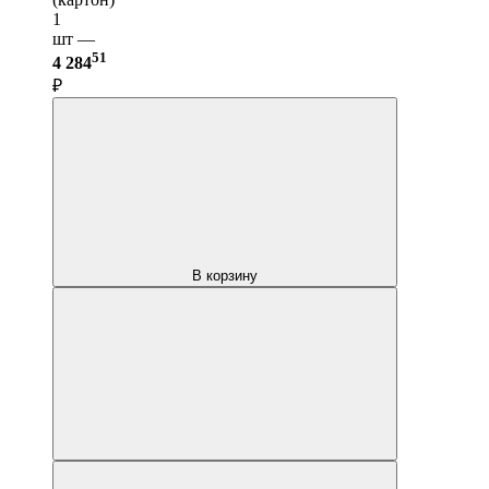
1
шт —
51
4 284
₽
В корзину