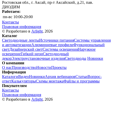
Ростовская обл., г. Аксай, пр-т Аксайский, д.21, пав.
ДИОДИМ
Работаем:
пн-вс
10:00-20:00
Контакты
Правовая информация
© Разработано в
Arlight
, 2026
Каталог
Светодиодные ленты
Источники питания
Системы управления
и автоматизации
Алюминиевые профили
Функциональный
свет
Дизайнерский свет
Системы освещения
Наружное
освещение
Гибкий неон
Светодиодный
декор
Электроустановочные изделия
Светодиоды
Новинки
О компании
О нас
Производство
Новости
Проекты
Информация
Каталоги
Видео
Новинки
Архив вебинаров
Статьи
Вопрос-
ответ
Калькуляторы
Схемы монтажа
Файлы и программы
Покупателям
Контакты
Правовая информация
© Разработано в
Arlight
, 2026