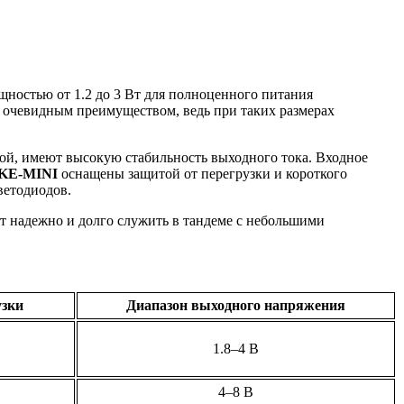
щностью от 1.2 до 3 Вт для полноценного питания
я очевидным преимуществом, ведь при таких размерах
кой, имеют высокую стабильность выходного тока. Входное
KE-MINI
оснащены защитой от перегрузки и короткого
ветодиодов.
ут надежно и долго служить в тандеме с небольшими
узки
Диапазон выходного напряжения
1.8–4 В
4–8 В