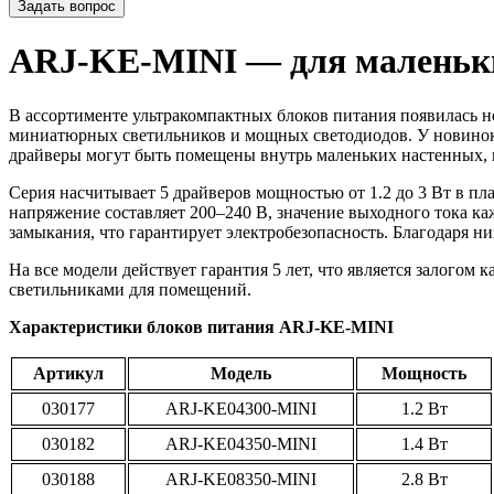
Задать вопрос
ARJ-KE-MINI — для маленьк
В ассортименте ультракомпактных блоков питания появилась н
миниатюрных светильников и мощных светодиодов. У новинок о
драйверы могут быть помещены внутрь маленьких настенных, 
Серия насчитывает 5 драйверов мощностью от 1.2 до 3 Вт в пл
напряжение составляет 200–240 В, значение выходного тока ка
замыкания, что гарантирует электробезопасность. Благодаря н
На все модели действует гарантия 5 лет, что является залогом
светильниками для помещений.
Характеристики блоков питания ARJ-KE-MINI
Артикул
Модель
Мощность
030177
ARJ-KE04300-MINI
1.2 Вт
030182
ARJ-KE04350-MINI
1.4 Вт
030188
ARJ-KE08350-MINI
2.8 Вт