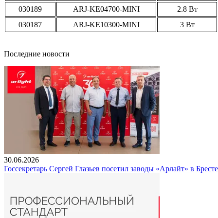
030189
ARJ-KE04700-MINI
2.8 Вт
030187
ARJ-KE10300-MINI
3 Вт
Последние новости
30.06.2026
Госсекретарь Сергей Глазьев посетил заводы «Арлайт» в Брест