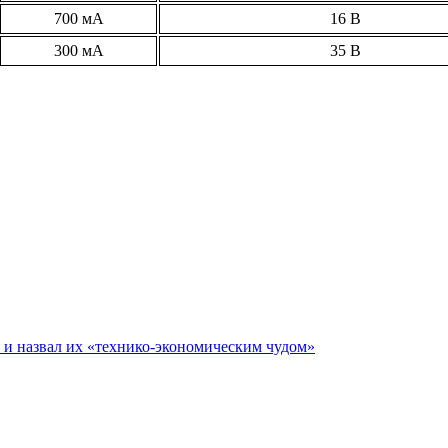
700 мА
16 В
300 мА
35 В
е и назвал их «технико-экономическим чудом»