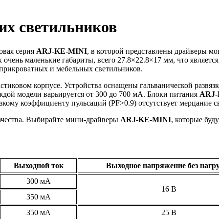
их светильников
овая серия
ARJ-KE-MINI
, в которой представлены драйверы мо
чень маленькие габариты, всего 27.8×22.8×17 мм, что являетс
прикроватных и мебельных светильников.
астиковом корпусе. Устройства оснащены гальванической развяз
ждой модели варьируется от 300 до 700 мА. Блоки питания
ARJ-
изкому коэффициенту пульсаций (PF>0.9) отсутствует мерцание с
 качества. Выбирайте мини-драйверы
ARJ-KE-MINI
, которые буд
Выходной ток
Выходное напряжение без нагр
300 мА
16 В
350 мА
350 мА
25 В