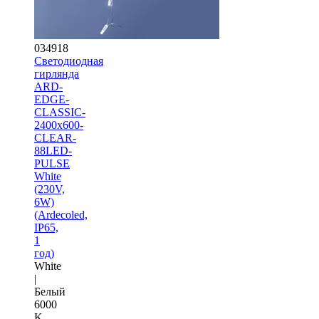
034918
Светодиодная
гирлянда
ARD-
EDGE-
CLASSIC-
2400x600-
CLEAR-
88LED-
PULSE
White
(230V,
6W)
(Ardecoled,
IP65,
1
год)
White
|
Белый
6000
K