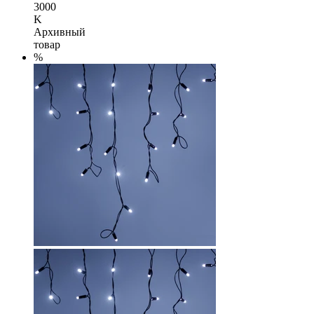
3000
K
Архивный
товар
%