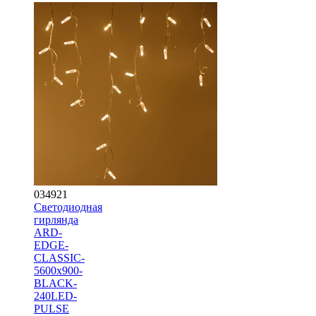
034921
Светодиодная
гирлянда
ARD-
EDGE-
CLASSIC-
5600x900-
BLACK-
240LED-
PULSE