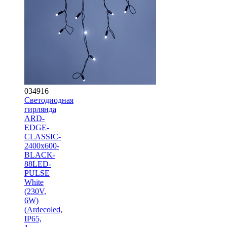
034916
Светодиодная
гирлянда
ARD-
EDGE-
CLASSIC-
2400x600-
BLACK-
88LED-
PULSE
White
(230V,
6W)
(Ardecoled,
IP65,