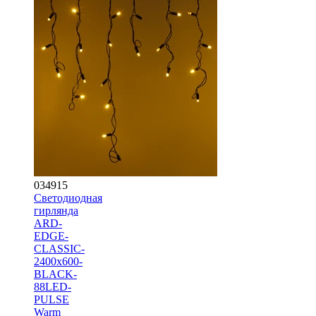
034915
Светодиодная
гирлянда
ARD-
EDGE-
CLASSIC-
2400x600-
BLACK-
88LED-
PULSE
Warm