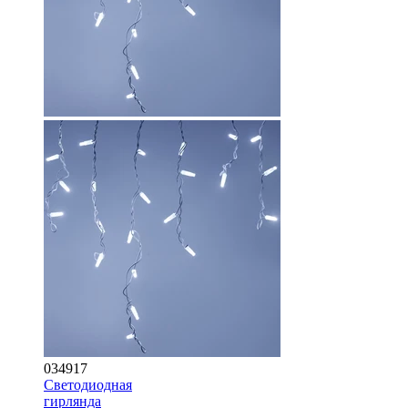
034917
Светодиодная
гирлянда