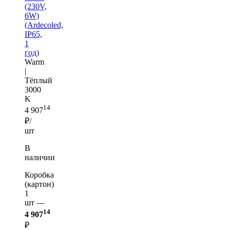
(230V,
6W)
(Ardecoled,
IP65,
1
год)
Warm
|
Тёплый
3000
K
14
4 907
₽/
шт
В
наличии
Коробка
(картон)
1
шт —
14
4 907
₽