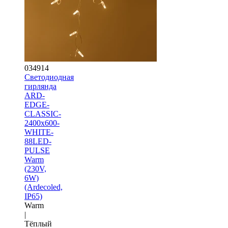
034914
Светодиодная
гирлянда
ARD-
EDGE-
CLASSIC-
2400x600-
WHITE-
88LED-
PULSE
Warm
(230V,
6W)
(Ardecoled,
IP65)
Warm
|
Тёплый