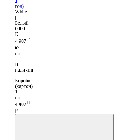
1
год)
White
|
Белый
6000
K
14
4 907
₽/
шт
В
наличии
Коробка
(картон)
1
шт —
14
4 907
₽