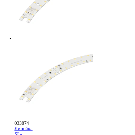
033874
Линейка
SL-