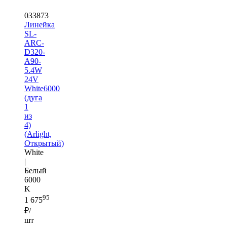
033873
Линейка
SL-
ARC-
D320-
A90-
5.4W
24V
White6000
(дуга
1
из
4)
(Arlight,
Открытый)
White
|
Белый
6000
K
95
1 675
₽/
шт