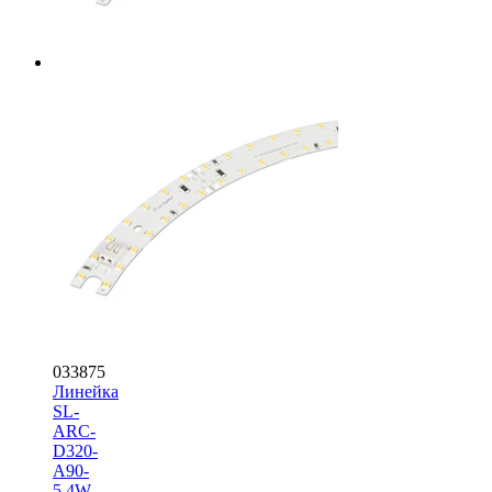
033875
Линейка
SL-
ARC-
D320-
A90-
5.4W