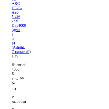
ARC-
D320-
A90-
5.4W
24V
Day4000
(дуга
1
из
4)
(Arlight,
Открытый)
Day
|
Дневной
4000
K
95
1 675
₽/
шт
В
наличии