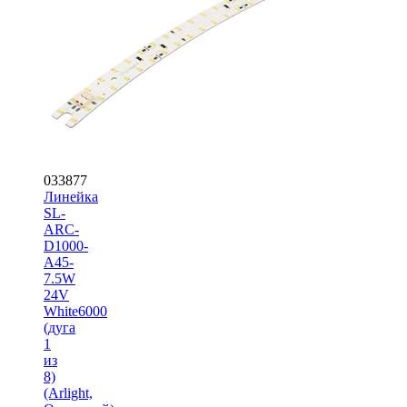
033877
Линейка
SL-
ARC-
D1000-
A45-
7.5W
24V
White6000
(дуга
1
из
8)
(Arlight,