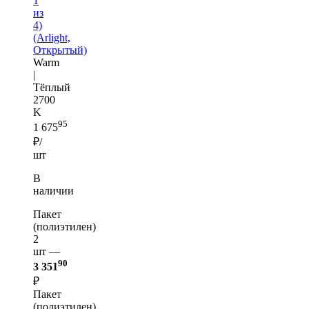
1
из
4)
(Arlight,
Открытый)
Warm
|
Тёплый
2700
K
95
1 675
₽/
шт
В
наличии
Пакет
(полиэтилен)
2
шт —
90
3 351
₽
Пакет
(полиэтилен)