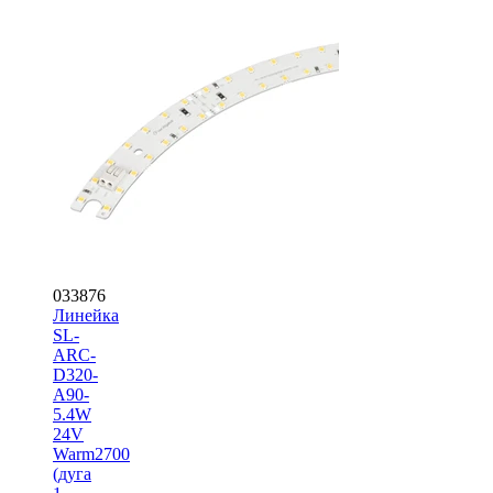
033876
Линейка
SL-
ARC-
D320-
A90-
5.4W
24V
Warm2700
(дуга