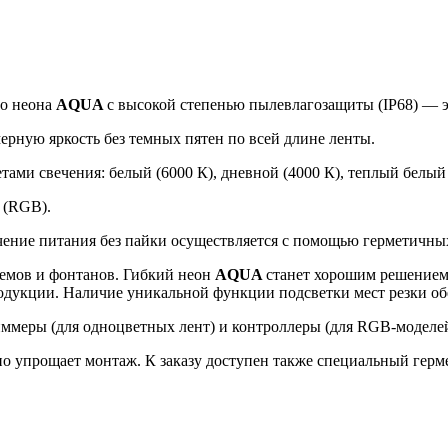
го неона
AQUA
с высокой степенью пылевлагозащиты (IP68) — э
ерную яркость без темных пятен по всей длине ленты.
тами свечения: белый (6000 К), дневной (4000 К), теплый белый
 (RGB).
ючение питания без пайки осуществляется с помощью герметичн
оемов и фонтанов. Гибкий неон
AQUA
станет хорошим решением
одукции. Наличие уникальной функции подсветки мест резки обе
ммеры (для одноцветных лент) и контроллеры (для RGB-моделей
о упрощает монтаж. К заказу доступен также специальный гер