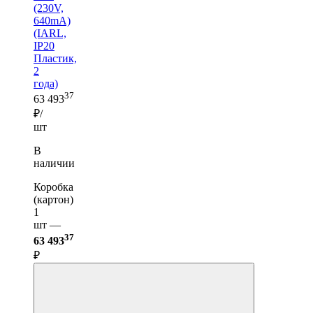
(230V,
640mA)
(IARL,
IP20
Пластик,
2
года)
37
63 493
₽/
шт
В
наличии
Коробка
(картон)
1
шт —
37
63 493
₽