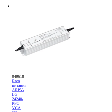
049618
Блок
питания
ARPV-
LG-
24240-
PFC-
VCA