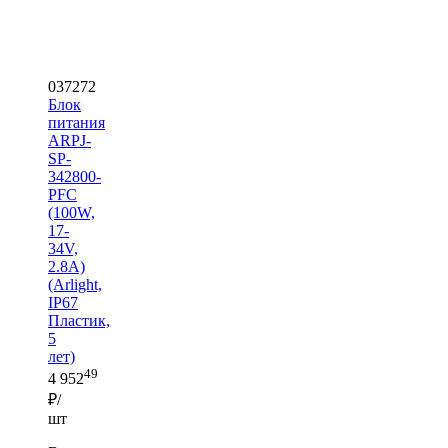
037272
Блок
питания
ARPJ-
SP-
342800-
PFC
(100W,
17-
34V,
2.8A)
(Arlight,
IP67
Пластик,
5
лет)
49
4 952
₽/
шт