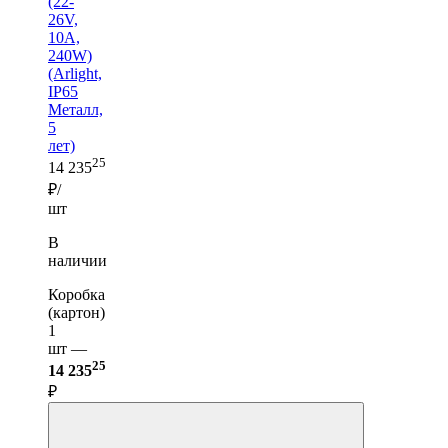
(22-
26V,
10A,
240W)
(Arlight,
IP65
Металл,
5
лет)
25
14 235
₽/
шт
В
наличии
Коробка
(картон)
1
шт —
25
14 235
₽