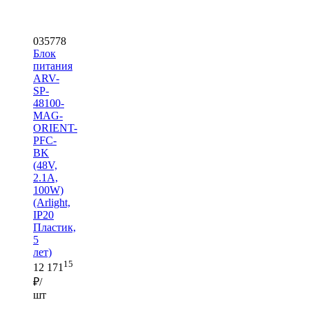
035778
Блок
питания
ARV-
SP-
48100-
MAG-
ORIENT-
PFC-
BK
(48V,
2.1A,
100W)
(Arlight,
IP20
Пластик,
5
лет)
15
12 171
₽/
шт