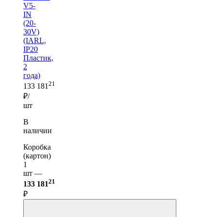
V5-
IN
(20-
30V)
(IARL,
IP20
Пластик,
2
года)
21
133 181
₽/
шт
В
наличии
Коробка
(картон)
1
шт —
21
133 181
₽