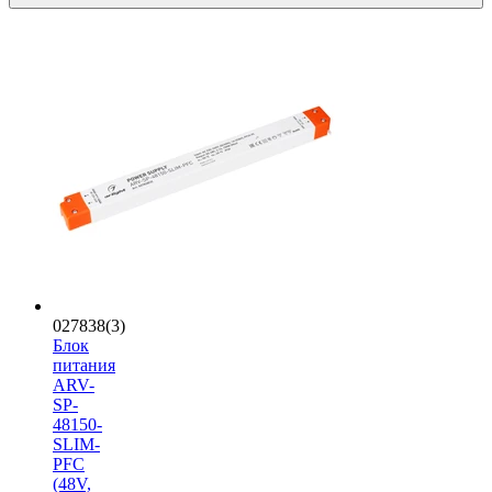
027838(3)
Блок
питания
ARV-
SP-
48150-
SLIM-
PFC
(48V,