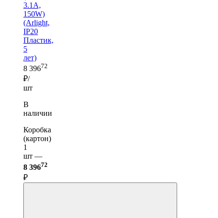
3.1A,
150W)
(Arlight,
IP20
Пластик,
5
лет)
72
8 396
₽/
шт
В
наличии
Коробка
(картон)
1
шт —
72
8 396
₽