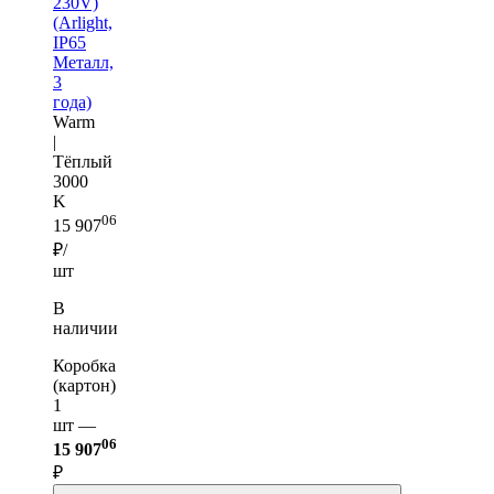
230V)
(Arlight,
IP65
Металл,
3
года)
Warm
|
Тёплый
3000
K
06
15 907
₽/
шт
В
наличии
Коробка
(картон)
1
шт —
06
15 907
₽