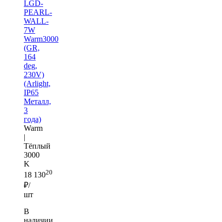
LGD-
PEARL-
WALL-
7W
Warm3000
(GR,
164
deg,
230V)
(Arlight,
IP65
Металл,
3
года)
Warm
|
Тёплый
3000
K
20
18 130
₽/
шт
В
наличии