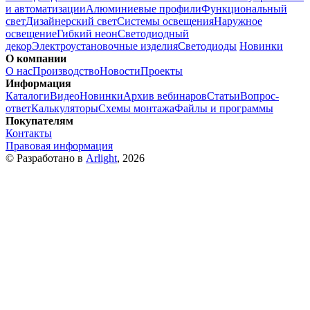
и автоматизации
Алюминиевые профили
Функциональный
свет
Дизайнерский свет
Системы освещения
Наружное
освещение
Гибкий неон
Светодиодный
декор
Электроустановочные изделия
Светодиоды
Новинки
О компании
О нас
Производство
Новости
Проекты
Информация
Каталоги
Видео
Новинки
Архив вебинаров
Статьи
Вопрос-
ответ
Калькуляторы
Схемы монтажа
Файлы и программы
Покупателям
Контакты
Правовая информация
© Разработано в
Arlight
, 2026