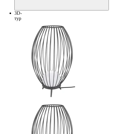
3D-
тур