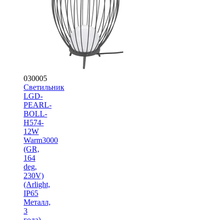
030005
Светильник
LGD-
PEARL-
BOLL-
H574-
12W
Warm3000
(GR,
164
deg,
230V)
(Arlight,
IP65
Металл,
3
года)