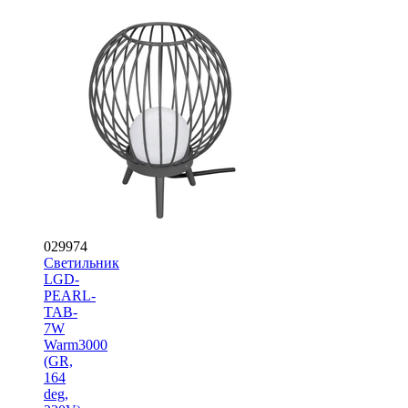
029974
Светильник
LGD-
PEARL-
TAB-
7W
Warm3000
(GR,
164
deg,