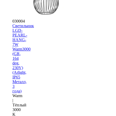
030004
Светильник
LGD-
PEARL-
HANG-
7W
Warm3000
(GR,
164
deg,
230V)
(Arlight,
IP65
Металл,
3
года)
Warm
|
Тёплый
3000
K