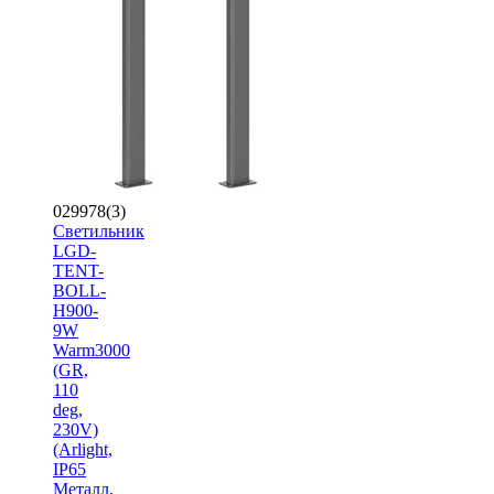
029978(3)
Светильник
LGD-
TENT-
BOLL-
H900-
9W
Warm3000
(GR,
110
deg,
230V)
(Arlight,
IP65
Металл,