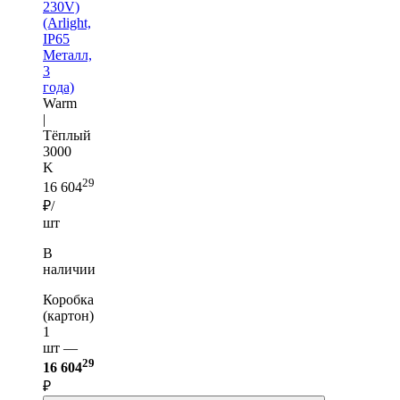
230V)
(Arlight,
IP65
Металл,
3
года)
Warm
|
Тёплый
3000
K
29
16 604
₽/
шт
В
наличии
Коробка
(картон)
1
шт —
29
16 604
₽