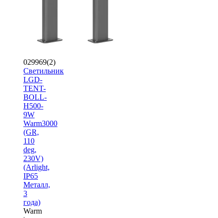
029969(2)
Светильник
LGD-
TENT-
BOLL-
H500-
9W
Warm3000
(GR,
110
deg,
230V)
(Arlight,
IP65
Металл,
3
года)
Warm