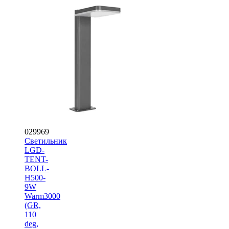
029969
Светильник
LGD-
TENT-
BOLL-
H500-
9W
Warm3000
(GR,
110
deg,