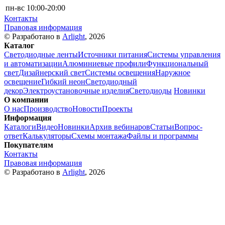
пн-вс
10:00-20:00
Контакты
Правовая информация
© Разработано в
Arlight
, 2026
Каталог
Светодиодные ленты
Источники питания
Системы управления
и автоматизации
Алюминиевые профили
Функциональный
свет
Дизайнерский свет
Системы освещения
Наружное
освещение
Гибкий неон
Светодиодный
декор
Электроустановочные изделия
Светодиоды
Новинки
О компании
О нас
Производство
Новости
Проекты
Информация
Каталоги
Видео
Новинки
Архив вебинаров
Статьи
Вопрос-
ответ
Калькуляторы
Схемы монтажа
Файлы и программы
Покупателям
Контакты
Правовая информация
© Разработано в
Arlight
, 2026