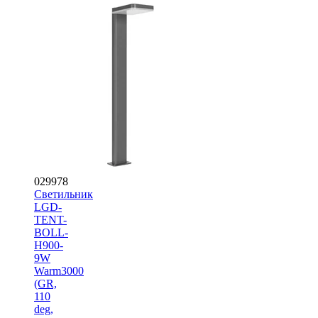
029978
Светильник
LGD-
TENT-
BOLL-
H900-
9W
Warm3000
(GR,
110
deg,