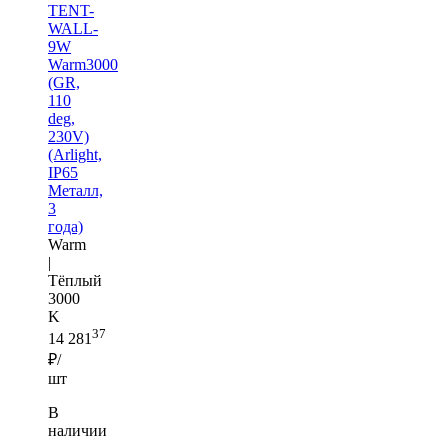
TENT-
WALL-
9W
Warm3000
(GR,
110
deg,
230V)
(Arlight,
IP65
Металл,
3
года)
Warm
|
Тёплый
3000
K
37
14 281
₽/
шт
В
наличии