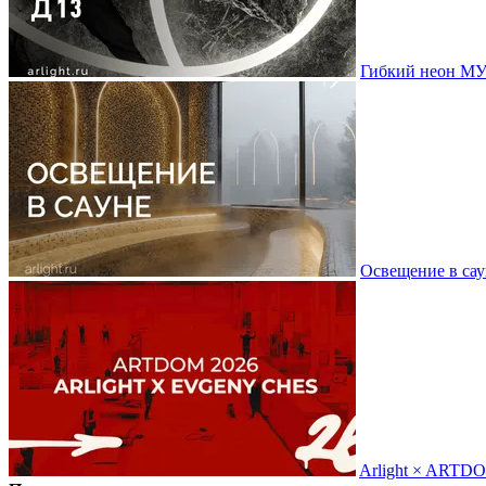
Гибкий неон МУ
Освещение в сау
Arlight × ARTD